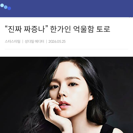
“진짜 짜증나” 한가인 억울함 토로
스타스타일
|
성다일 에디터
|
2026.05.25