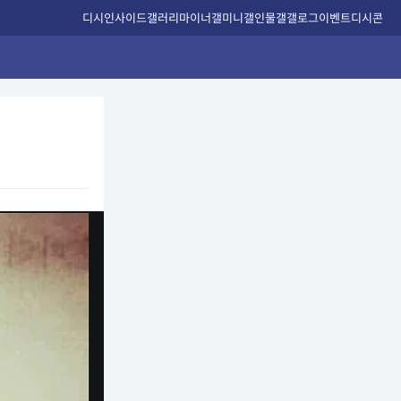
디시인사이드
갤러리
마이너갤
미니갤
인물갤
갤로그
이벤트
디시콘