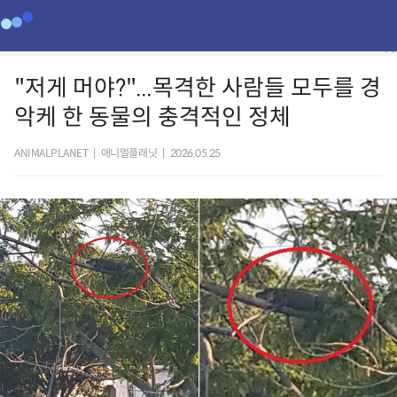
"저게 머야?"...목격한 사람들 모두를 경
악케 한 동물의 충격적인 정체
ANIMALPLANET
|
애니멀플래닛
|
2026.05.25