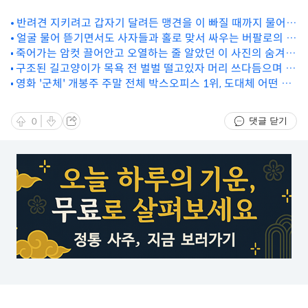
반려견 지키려고 갑자기 달려든 맹견을 이 빠질 때까지 물어버
린 주인
얼굴 물어 뜯기면서도 사자들과 홀로 맞서 싸우는 버팔로의 결
죽어가는 암컷 끌어안고 오열하는 줄 알았던 이 사진의 숨겨진
말
소름돋는 진실
구조된 길고양이가 목욕 전 벌벌 떨고있자 머리 쓰다듬으며 안
영화 '군체' 개봉주 주말 전체 박스오피스 1위, 도대체 어떤 매
심시킨 강아지
력이 관객들 홀렸을까
댓글 닫기
0