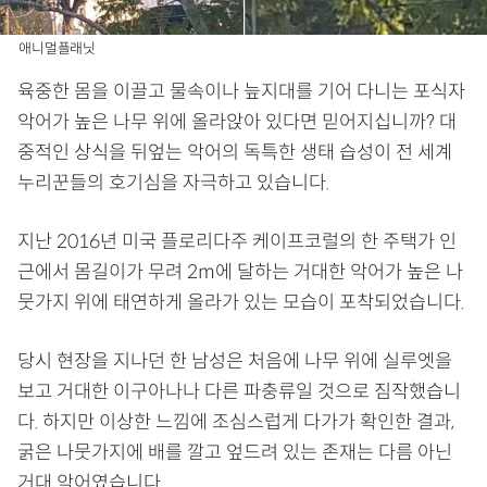
애니멀플래닛
육중한 몸을 이끌고 물속이나 늪지대를 기어 다니는 포식자
악어가 높은 나무 위에 올라앉아 있다면 믿어지십니까? 대
중적인 상식을 뒤엎는 악어의 독특한 생태 습성이 전 세계
누리꾼들의 호기심을 자극하고 있습니다.
지난 2016년 미국 플로리다주 케이프코럴의 한 주택가 인
근에서 몸길이가 무려 2m에 달하는 거대한 악어가 높은 나
뭇가지 위에 태연하게 올라가 있는 모습이 포착되었습니다.
당시 현장을 지나던 한 남성은 처음에 나무 위에 실루엣을
보고 거대한 이구아나나 다른 파충류일 것으로 짐작했습니
다. 하지만 이상한 느낌에 조심스럽게 다가가 확인한 결과,
굵은 나뭇가지에 배를 깔고 엎드려 있는 존재는 다름 아닌
거대 악어였습니다.