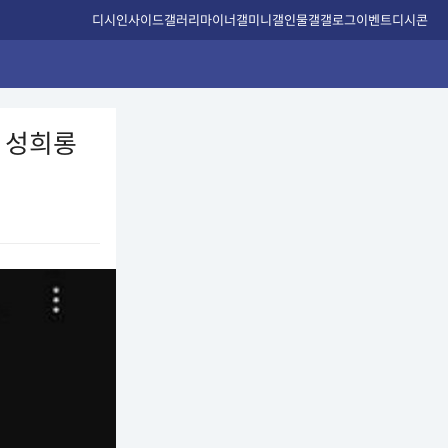
디시인사이드
갤러리
마이너갤
미니갤
인물갤
갤로그
이벤트
디시콘
·성희롱