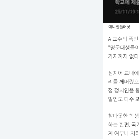
애니멀플래닛
A 교수의 폭
"명문대생들이
가지까지 없다
심지어 교내에
리를 깨버렸으
정 정치인을 
발언도 다수 
참다못한 학생
하는 한편, 
계 여부나 처