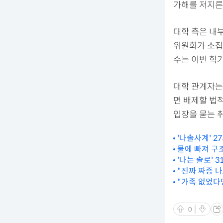
가해를 저지른
대학 측은 내
위원회가 소집
수는 이번 학
대학 관계자는
면 배제할 법적
입장을 묻는 
'나솔사계' 2
물에 빠져 구조
'나는 솔로' 
"진짜 짜증 나
"가족 없었다
고백
0