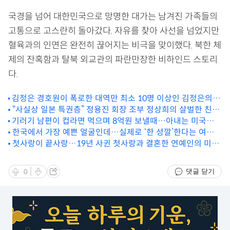
국경을 넘어 대한민국으로 망명한 대가는 남겨진 가족들의
고통으로 고스란히 돌아갔다. 자유를 찾아 사선을 넘었지만
혈육과의 인연은 완전히 끊어지는 비극을 맞이했다. 북한 체
제의 잔혹함과 탈북 외교관의 파란만장한 비하인드 스토리
다.
김정은 경호원이 폭로한 대역만 최소 10명 이상인 김정은의
경호 시스템
“사실상 일본 특권층” 정용진 회장 조부 정상희의 살벌한 친일
기러기 남편이 컵라면 먹으며 8억원 보낼때…아내는 미국서
행적
골프에 파티
한국에서 가장 예쁜 얼굴인데…실제로 ‘한 성깔’한다는 여배우
첫사랑이 끝사랑…19년 사귄 첫사랑과 결혼한 연예인의 미친
인성
순애보
댓글 닫기
0