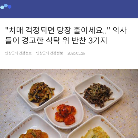
"치매 걱정되면 당장 줄이세요.." 의사
들이 경고한 식탁 위 반찬 3가지
인삼군의 건강정보
|
인삼군의 건강정보
|
2026.05.26