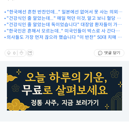
"한국에선 흔한 반찬인데..." 일본에선 없어서 못 사는 의외의
"건강식인 줄 알았는데..." 매일 먹던 이것, 알고 보니 혈당 올
슈퍼푸드
리는 최악의 음식
"건강식인 줄 알았는데 독이었습니다" 대장암 환자들이 가장
후회한 반찬
"한국인은 흔해서 모르는데.." 미국인들이 박스로 사 간다는
의사들도 가장 먼저 끊으라 했습니다 "이 반찬" 50대 치매 위
뜻밖의 간식
험 높이는 음식이었습니다
댓글 닫기
0