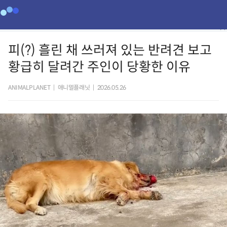
피(?) 흘린 채 쓰러져 있는 반려견 보고
황급히 달려간 주인이 당황한 이유
ANIMALPLANET
|
애니멀플래닛
|
2026.05.26