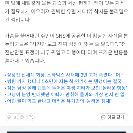
흰 털에 새빨갛게 물든 과즙과 세상 편하게 뻗어 있는 자세
가 절묘하게 어우러져 완벽한 유혈 사태(?) 착시를 불러일으
킨 셈입니다.
가슴을 쓸어내린 주인이 SNS에 공유한 이 황당한 사진을 본
누리꾼들은 "사진만 보고 진짜 심장이 멎는 줄 알았다", "천
진난만한 표정이 너무 귀엽고 다행이다"라며 뜨거운 반응을
쏟아내고 있습니다.
정용진 신세계 회장, 스타벅스 사태에 3번 고개 숙였다 "어떤
변명도 없는 제 책임"
병원 가자 했더니 5초만에 자는 척 연기하는 댕댕이는 결국...
잠든 남성 몰래 텐트에 들어온 야생 치타가 보인 '놀라운 행동'
고양이 분양 반대했던 아빠가 만취해 돌아와 가장 먼저 한 일
어린 딸이 학교 끝나고 데려온 유기견의 '놀라운 정체'
댓글 닫기
0