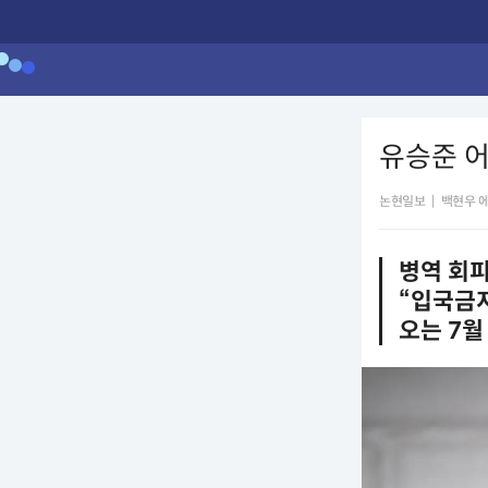
유승준 어
논현일보
|
백현우 
병역 회피
“입국금지
오는 7월