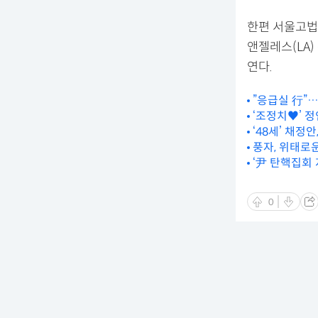
한편 서울고법 
앤젤레스(LA
연다.
”응급실 行”…
‘조정치♥’ 
‘48세’ 채정
풍자, 위태로
‘尹 탄핵집회 
0