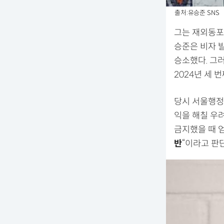
출처:유승준 SNS
그는 재외동포
승준은 비자 발
승소했다. 그
2024년 세 
당시 서울행정
익을 해칠 우
금지했을 때 
반
“이라고 판