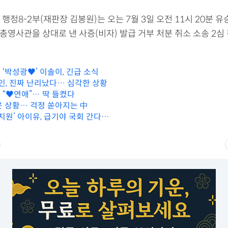
행정8-2부(재판장 김봉원)는 오는 7월 3일 오전 11시 20분 
) 총영사관을
상대로 낸 사증(비자) 발급 거부 처분 취소 소송 2심
 ‘박성광♥’ 이솔이, 긴급 소식
정인, 진짜 난리났다… 심각한 상황
안, “♥연애”… 딱 들켰다
운 상황… 걱정 쏟아지는 中
지원’ 아이유, 급기야 국회 간다…