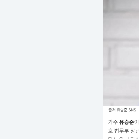
출처:유승준 SNS
가수
유승준
이
호 법무부 장