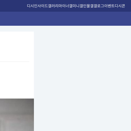
디시인사이드
갤러리
마이너갤
미니갤
인물갤
갤로그
이벤트
디시콘