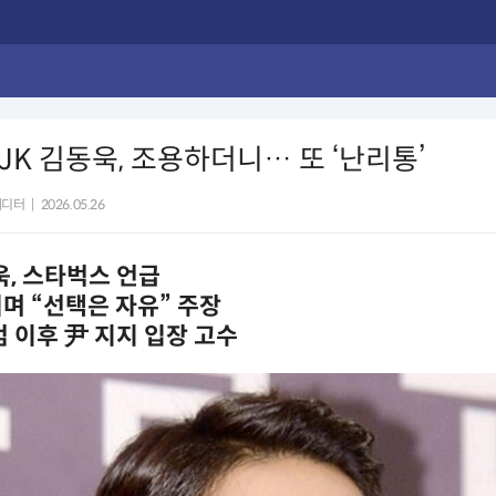
’ JK 김동욱, 조용하더니… 또 ‘난리통’
에디터
|
2026.05.26
욱, 스타벅스 언급
며 “선택은 자유” 주장
계엄 이후 尹 지지 입장 고수