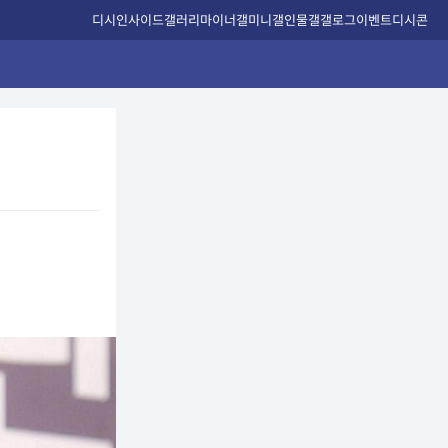
디시인사이드
갤러리
마이너갤
미니갤
인물갤
갤로그
이벤트
디시콘