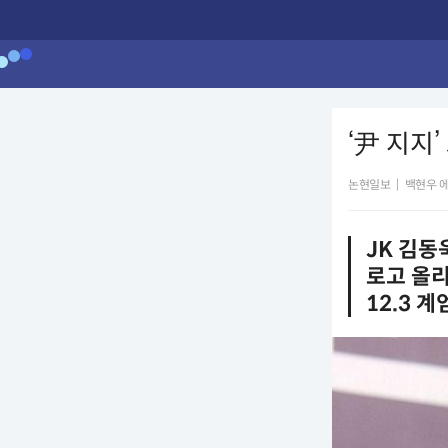
‘尹 지지
논현일보
|
백현우 
JK 김동
로고 올리
12.3 