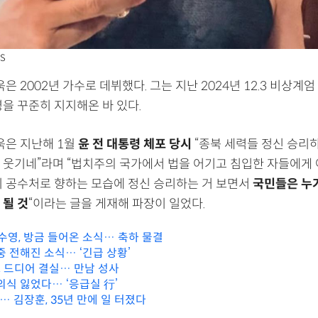
S
욱은 2002년 가수로 데뷔했다. 그는 지난 2024년 12.3 비상계엄
을 꾸준히 지지해온 바 있다.
욱은 지난해 1월
윤 전 대통령 체포 당시
“종북 세력들 정신 승리
 웃기네”라며 “법치주의 국가에서 법을 어기고 침입한 자들에게 
히 공수처로 향하는 모습에 정신 승리하는 거 보면서
국민들은 누가
 될 것
“이라는 글을 게재해 파장이 일었다.
수영, 방금 들어온 소식… 축하 물결
중 전해진 소식… ‘긴급 상황’
철, 드디어 결실… 만남 성사
의식 잃었다… ‘응급실 行’
… 김장훈, 35년 만에 일 터졌다