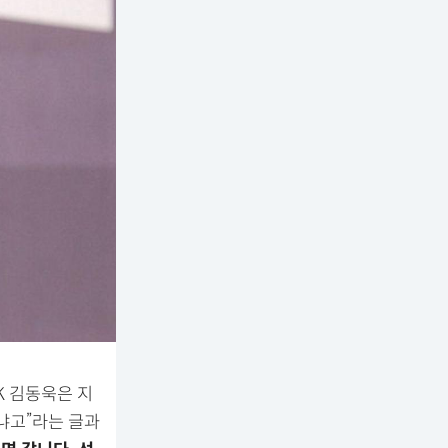
K 김동욱은 지
드냐고”라는 글과