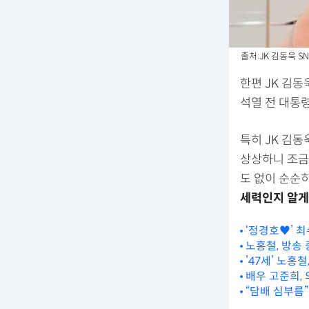
출처:JK 김동욱 SN
한편 JK 김동
석열 전 대통령
특히 JK 김동
상상하니 조금
도 없이 순순
세력인지 알게
‘정경호♥’ 최
노홍철, 방송 
’47세’ 노홍
배우 고준희, 
“담배 심부름”