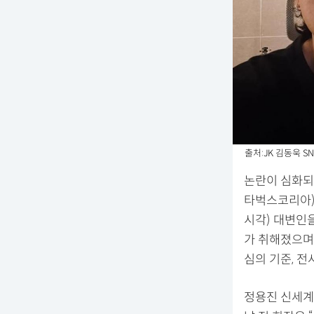
출처:JK 김동욱 SN
논란이 심화되
타벅스코리아)
시각) 대변인을
가 취해졌으며
심의 기준, 전
정용진 신세계그