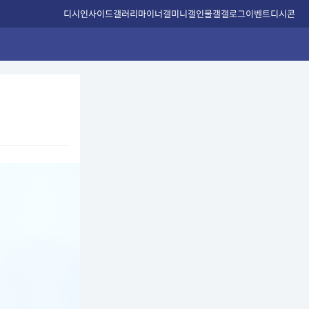
디시인사이드
갤러리
마이너갤
미니갤
인물갤
갤로그
이벤트
디시콘