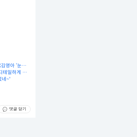
X김영아 ‘눈동
 디테일하게 깎
없네~'
댓글 닫기