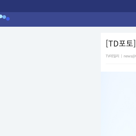
[TD포토]
TV데일리
|
news@t