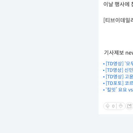
이날 행사에 
[티브이데일리 신
기사제보 new
[TD영상] 
[TD영상] 신
자’ 포토타임
아낸 프로의 
[TD영상] 고
[TD포토] 코
‘킬잇’ 요요 
0