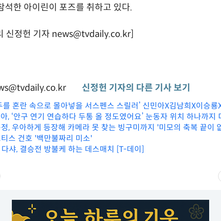
참석한 아이린이 포즈를 취하고 있다.
정헌 기자 news@tvdaily.co.kr]
s@tvdaily.co.kr
신정헌 기자의 다른 기사 보기
‘모두를 혼란 속으로 몰아넣을 서스펜스 스릴러’ 신민아X김남희X이승룡
민아, ‘안구 연기 연습하다 두통 올 정도였어요’ 눈동자 위치 하나까지
연기 고뇌
윤정, 우아하게 등장해 카메라 못 찾는 빙구미까지 '미모의 축복 끝이 
르티스 건호 '백만불짜리 미소'
vs 다샤, 결승전 방불케 하는 데스매치 [T-데이]