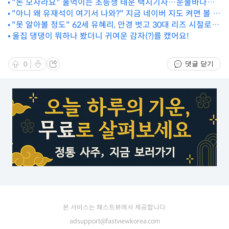
박 터진 계좌 인증
"돈 모자라요" 울먹이는 초등생 태운 택시기사…눈물바다로
"아니 왜 유재석이 여기서 나와?" 지금 네이버 지도 켜면 볼 수
만든 말 한마디
있는 소름 돋는 화면
"못 알아볼 정도" 62세 유혜리, 안경 벗고 30대 리즈 시절로
회춘한 성형 정체
울집 댕댕이 뭐하나 봤더니 귀여운 감자(?)를 캤어요!
댓글 닫기
0
본 서비스는 패스트뷰에서 제공합니다.
adsupport@fastviewkorea.com