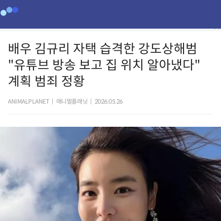
배우 김규리 자택 습격한 강도상해범
"유튜브 방송 보고 집 위치 알아냈다"
계획 범죄 정황
ANIMALPLANET
|
애니멀플래닛
|
2026.05.26