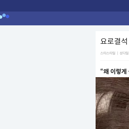
요로결석 
스타스타일
|
성다일
“왜 이렇게