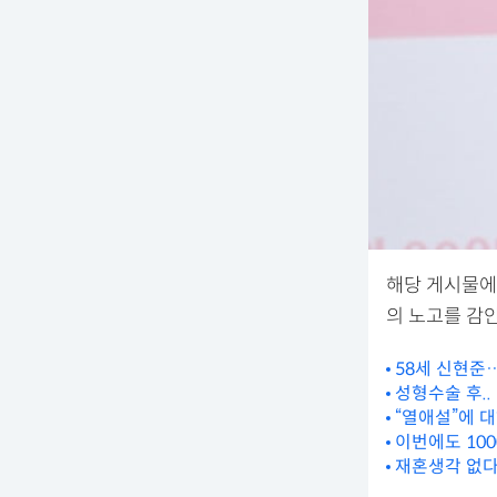
해당 게시물에
의 노고를 감
58세 신현준
성형수술 후..
“열애설”에 
이번에도 10
재혼생각 없다