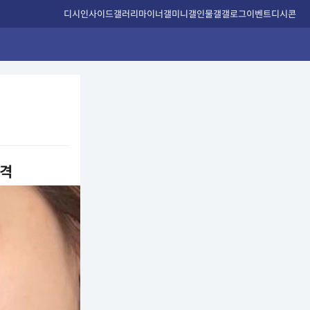
디시인사이드
갤러리
마이너갤
미니갤
인물갤
갤로그
이벤트
디시콘
저격