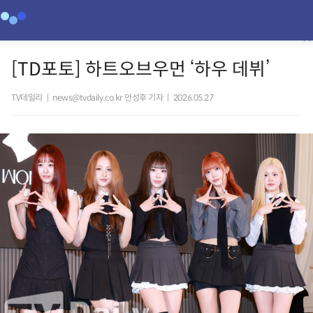
[TD포토] 하트오브우먼 ‘하우 데뷔’
TV데일리
|
news@tvdaily.co.kr 안성후 기자
|
2026.05.27