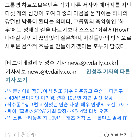
그룹명 하트오브우먼은 각기 다른 서사와 에너지를 지닌
다섯 개의 심장이 모여 대중의 마음을 움직이는 하나의
강렬한 박동이 된다는 의미다. 그룹명의 축약형인 '하
우'에는 정해진 길을 따르기보다 스스로 '어떻게(How)'
나아갈 것인지 끊임없이 질문하며, 자신들만의 방식으로
새로운 음악적 흐름을 만들어가겠다는 포부가 담겼다.
[티브이데일리 안성후 기자 news@tvdaily.co.kr]
기사제보 news@tvdaily.co.kr
안성후 기자의 다른
기사 보기
'히든싱어8' 정인, 여성 원조 가수 저주끊고 우승… 다음주는
이승기 출격
'43세' 코미디언 이희경, 결혼 10년만 자연 임신 성공
최수종 "징그럽고 싫었던 연습 과정, 배우 인생의 도전" (오이
디푸스) [TD현장]
싸이, ‘흠뻑쇼2026’ 개최 확정…6월 4일 티켓 오픈
'색소폰 내려놓은 지 12년'… 재즈 거장 소니 롤린스 별세 [TD
할리우드]
댓글 닫기
0