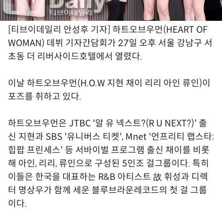
[티브이데일리 안성후 기자] 하트오브우먼(HEART OF
WOMAN) 데뷔 기자간담회가 27일 오후 서울 강남구 서
초동 더 리버사이드호텔에서 열렸다.
이날 하트오브우먼(H.O.W 지현 채이 리리 아인 류인)이
포즈를 취하고 있다.
하트오브우먼은 JTBC '알 유 넥스트?(R U NEXT?)' 출
신 지현과 SBS '유니버스 티켓', Mnet '언프리티 랩스타:
힙팝 프린세스' 등 서바이벌 프로그램 출신 채이를 비롯
해 아인, 리리, 류인으로 구성된 5인조 걸그룹이다. 특히
이들은 한국을 대표하는 R&B 아티스트 故 휘성과 디렉
터 명상우가 함께 세운 블루브라운레코드의 첫 걸 그룹
이다.