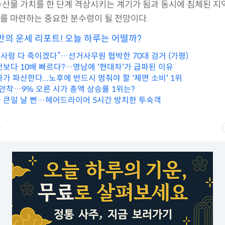
수산물 가치를 한 단계 격상시키는 계기가 됨과 동시에 침체된 지
를 마련하는 중요한 분수령이 될 전망이다.
만의 운세 리포트! 오늘 하루는 어떨까?
 사람 다 죽이겠다”…선거사무원 협박한 70대 검거 (가평)
것보다 10배 빠르다?…영남에 '현대차'가 급파된 이유
가 파산한다...노후에 반드시 멈춰야 할 '체면 소비' 1위
 안착…9% 오른 시가 총액 상승률 1위는?
 큰일 날 뻔…헤어드라이어 5시간 방치한 투숙객