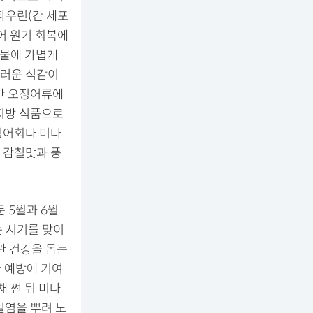
타우린(간 세포
어 원기 회복에
 물에 가볍게
드러운 식감이
반 오징어류에
지방 식품으로
징어회나 미나
 감칠맛과 풍
 5월과 6월
는 시기를 맞이
관 건강을 돕는
 예방에 기여
 썬 뒤 미나
일염을 뿌려 노