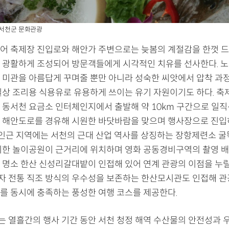
 서천군 문화관광
어 축제장 진입로와 해안가 주변으로는 늦봄의 계절감을 한껏 
 광활하게 조성되어 방문객들에게 시각적인 치유를 선사한다. 
 미관을 아름답게 꾸며줄 뿐만 아니라 성숙한 씨앗에서 압착 과
일상 조리용 식용유로 유용하게 쓰이는 유기 자원이기도 하다. 축
 동서천 요금소 인터체인지에서 출발해 약 10km 구간으로 일
 해안도로를 경유해 시원한 바닷바람을 맞으며 행사장으로 진입
. 인근 지역에는 서천의 근대 산업 역사를 상징하는 장항제련소 굴
위한 놀이공원이 근거리에 위치하며 영화 공동경비구역의 촬영 
 명소 한산 신성리갈대밭이 인접해 있어 연계 관광의 이점을 누릴 
 전통 직조 방식의 우수성을 보존하는 한산모시관도 인접해 
를 동시에 충족하는 풍성한 여행 코스를 제공한다.
 열흘간의 행사 기간 동안 서천 청정 해역 수산물의 안전성과 