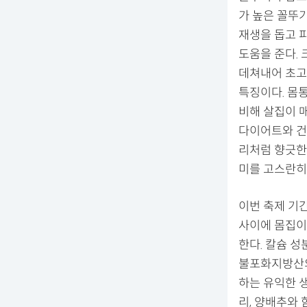
가 높은 꼴뚜
재생을 돕고 
도움을 준다.
데쳐내어 초고
특징이다. 몸
비해 살집이 
다이어트와 건
리처럼 향긋한
미를 고스란히 
이번 축제 기
사이에 몸집이
한다. 칼슘 
불포화지방산의
하는 유익한 생
리, 양배추와