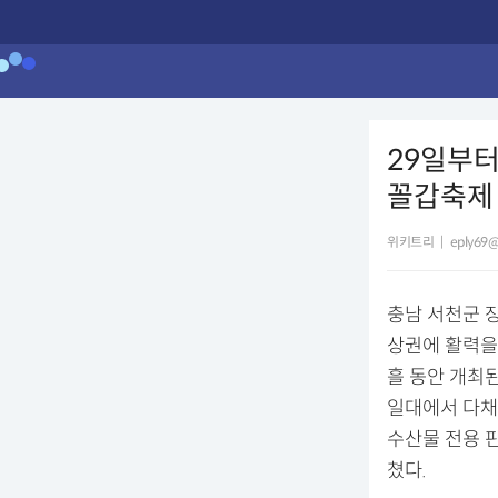
29일부터
꼴갑축제
위키트리
|
eply69@
충남 서천군 
상권에 활력을
흘 동안 개최
일대에서 다채
수산물 전용 
쳤다.