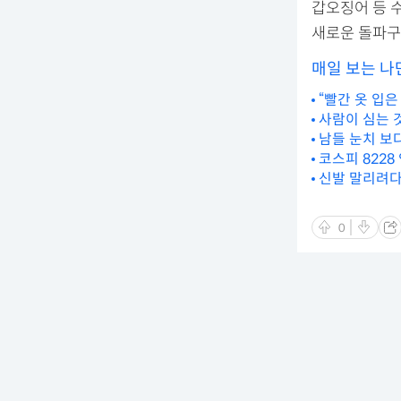
갑오징어 등 
새로운 돌파구
매일 보는 나
“빨간 옷 입은
사람이 심는 
남들 눈치 보다
코스피 8228
신발 말리려다
0