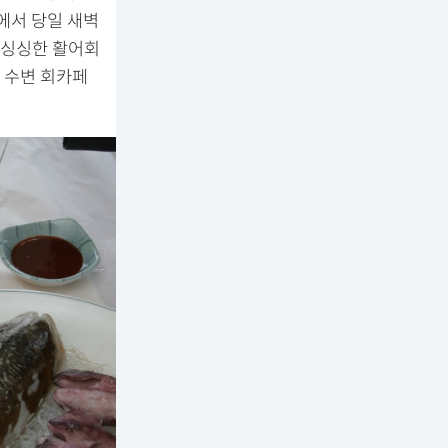
에서 당일 새벽
 싱싱한 활어회
 수변 회카페