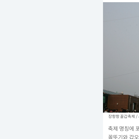
장항항 꼴갑축제 /
축제 명칭에 
꼴뚜기와 갑오