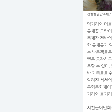
장항항 꼴갑축제 /
먹거리와 더불
유채꽃 군락이
축제장 전반의
한 유채유가 
는 방문객들은
뻗은 금강하구
용할 수 있다
반 가족들을 
알려진 서천의
무형문화재이자
거리와 볼거리
서천군어민회는