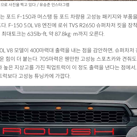
으로 사진을 찍고 있다. / 유승준 인스타그램
 포드 F-150과 머스탱 등 포드 차량용 고성능 패키지와 부품을
. F-150 5.0L V8 엔진에 로쉬 TVS R2650 슈퍼차저 킷을 
 최대토크는 635lb-ft, 약 87.8kg·m까지 오른다.
 5.0L V8 모델이 400마력대 출력을 내는 점을 감안하면, 슈퍼차
운 힘이 더 붙는다. 705마력은 웬만한 고성능 스포츠카와 견줘도
와 높은 지상고를 가진 픽업트럭이 이 정도 출력을 낸다는 점에서,
 트럭보다 고성능 튜닝카에 가깝다.