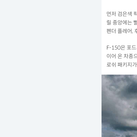
먼저 검은색 픽
릴 중앙에는 빨
펜더 플레어, 
F-150은 포
이어 온 차종으
로쉬 패키지가