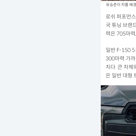
유승준이 차를 배경
로쉬 퍼포먼스는
국 튜닝 브랜드다
력은 705마력,
일반 F-150
300마력 가까
치다. 큰 차체
은 일반 대형