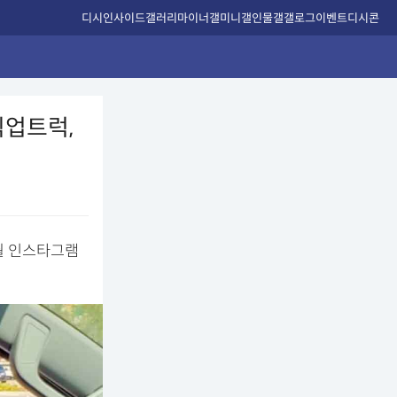
디시인사이드
갤러리
마이너갤
미니갤
인물갤
갤로그
이벤트
디시콘
픽업트럭,
월 인스타그램