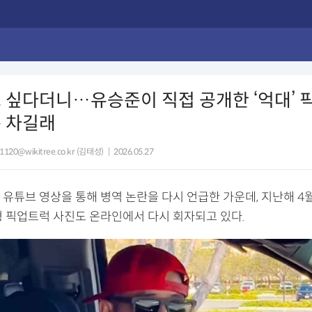
 싶다더니…유승준이 직접 공개한 ‘억대’ 
 차길래
1120@wikitree.co.kr (김태성)
|
2026.05.27
 유튜브 영상을 통해 병역 논란을 다시 언급한 가운데, 지난해 4
형 픽업트럭 사진도 온라인에서 다시 회자되고 있다.