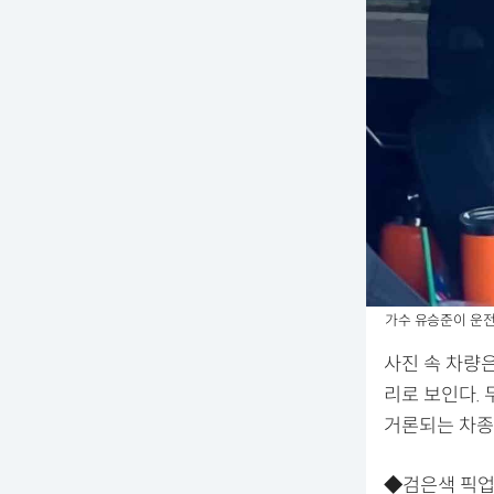
가수 유승준이 운전
사진 속 차량은
리로 보인다.
거론되는 차종
◆검은색 픽업