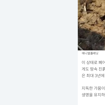
애니멀플래닛
이 상태로 폐어
게도 땅속 진흙
은 최대 3년에
지독한 가뭄이
생명을 유지하