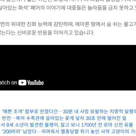
'살아있는 화석' 폐어의 이야기에 대중들은 놀라움을 금치 못하고
연의 위대한 진화 능력에 감탄하며, 메마른 땅에서 숨 쉬는 물고
않는다는 신비로운 반응을 이어가고 있습니다.
 '예쁜 조개' 함부로 만졌다간…30분 내 사망 유발하는 치명적 달팽
 반전…복어 수족관에 살아있는 꽃게 넣자 30초 만에 벌어진 일
 8세 소년이 발견한 돌맹이, 알고 보니 1700년 전 로마 신전 유물
 '200마리' 남았다…귀여워서 멸종당할 위기 놓인 사막 고양이의 가