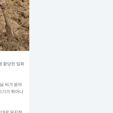
에 황당한 일화
날 비가 쏟아
물고기가 튀어나
그대로 유지하