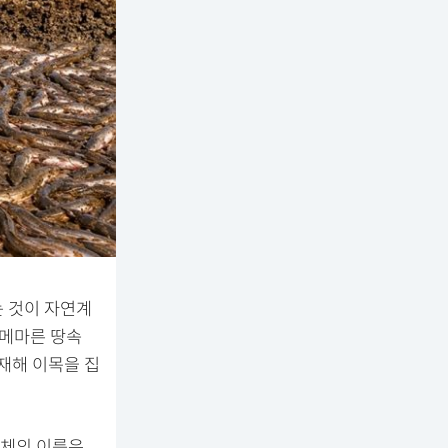
는 것이 자연계
 메마른 땅속
재해 이목을 집
명체의 이름은