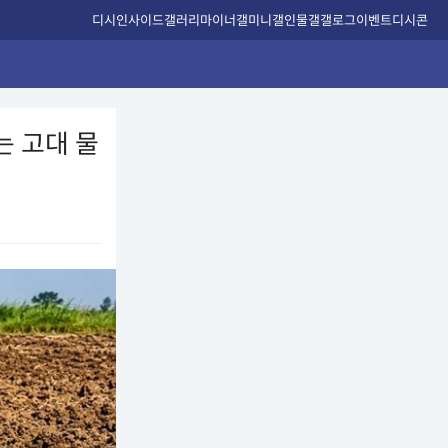
디시인사이드
갤러리
마이너갤
미니갤
인물갤
갤로그
이벤트
디시콘
는 고대 물