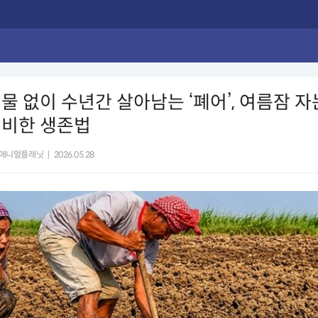
물 없이 수년간 살아남는 ‘폐어’, 여름잠 자
신비한 생존법
애니멀플래닛
|
2026.05.28