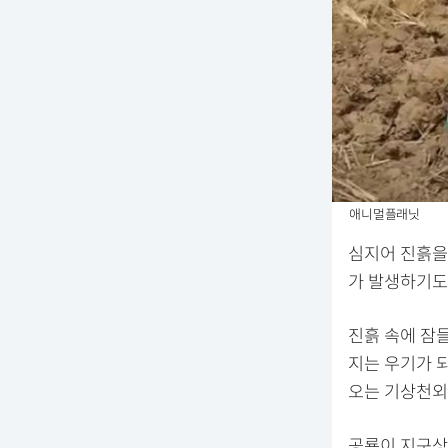
애니멀플래닛
심지어 진흙을
가 발생하기도
진흙 속에 잠들
지는 우기가 
오는 기상천외
공룡이 지구상