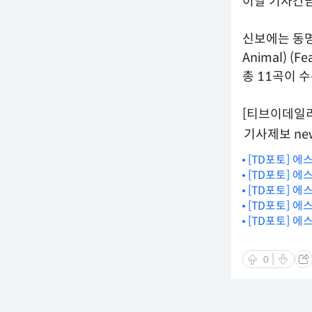
이날 기자간담
신보에는 동명의
Animal) (
총 11곡이 
[티브이데일리 신
기사제보 new
[TD포토] 에
[TD포토] 에
[TD포토] 에
[TD포토] 에
[TD포토] 에
0