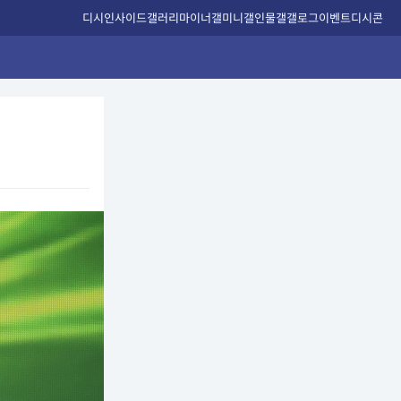
디시인사이드
갤러리
마이너갤
미니갤
인물갤
갤로그
이벤트
디시콘