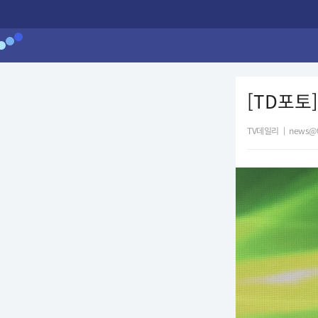
[TD포토
TV데일리
|
news@t