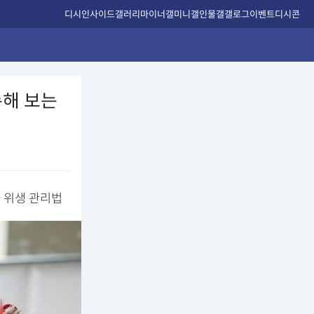
디시인사이드
갤러리
마이너갤
미니갤
인물갤
갤로그
이벤트
디시콘
손해 보는
 위생 관리법