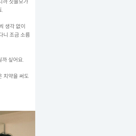
보니까 칫솔모가
.
씩 생각 없이
다니 조금 소름
닐까 싶어요.
은 치약을 써도