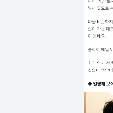
어라, 가만 보
벌써 옆으로 누
다들 비슷하지
손이 가는 대
이 돋네요.
솔직히 매일 
치과 의사 선
칫솔이 엉망이
◆ 멀쩡해 보