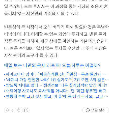
일 수 있다. 초보 투자자는 이 과정을 통해 시장의 소음에 흔
들리지 않는 자신만의 기준을 세울 수 있다.
변동성이 큰 시장에서 오래 버티기 위해 필요한 것은 특별한
비법이 아니다. 이해할 수 있는 기업에 투자하고, 빌린 돈과
집중 투자를 피하며, 재무 상태를 확인하는 기본적인 습관이
다. 빠른 수익보다 잃지 않는 투자를 우선할 때 주식 시장은
자산 관리의 도구가 될 수 있다.
매일 보는 나만의 운세 리포트! 오늘 하루는 어떨까?
아이오아이 강미나 “피곤하게들 산다” 일침…무슨 일인가 보
니 이럴 만도
‘세계서 가장 안전한 나라’ 1위 싱가포르, 2위 오만, 3위 일본...
한국은?
밥도둑 제대로 떴다…‘생생정보’ 나온 꽃게장백반 맛집 어디?
수학여행 사고나도 교사 책임 아니다…단 '이런 경우'만 빼고
여름에 수박 그냥 씻지 말고 '이 물'에 꼭 담가 두세요...그냥 먹
었다간 큰일 납니다
댓글 닫기
0