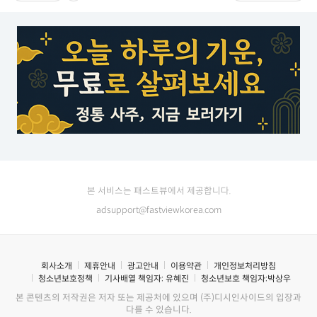
본 서비스는 패스트뷰에서 제공합니다.
adsupport@fastviewkorea.com
회사소개
제휴안내
광고안내
이용약관
개인정보처리방침
청소년보호정책
기사배열 책임자:
유혜진
청소년보호 책임자:
박상우
본 콘텐츠의 저작권은 저자 또는 제공처에 있으며 (주)디시인사이드의 입장과
다를 수 있습니다.