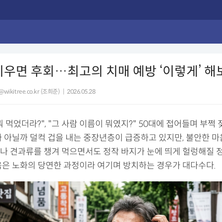
키우면 후회…최고의 치매 예방 ‘이렇게’ 
@wikitree.co.kr (조희준)
|
2026.05.28
 먹었더라?", "그 사람 이름이 뭐였지?" 50대에 접어들며 부쩍
가 아닐까 덜컥 겁을 내는 중장년층이 급증하고 있지만, 불안한 마
나 견과류를 챙겨 먹으면서도 정작 바지가 눈에 띄게 헐렁해질 
육은 노화의 당연한 과정이라 여기며 방치하는 경우가 대다수다.