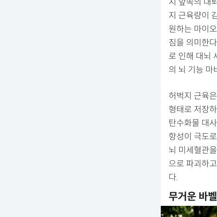
지 앞쪽의 대
지 근육량이 
원하는 마이오
짐을 의미한다
로 인해 대뇌
의 뇌 기능 마
허벅지 근육은
형태로 저장하
탄수화물 대사
항성이 극도로
뇌 미세혈관을
으로 파괴하고
다.
무거운 바벨