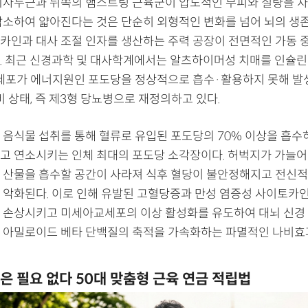
퇴사두근과 뒤쪽의 햄스트링 근육군이 압도적인 부피와 질량을 차
감소하여 얇아진다는 것은 단순히 외형적인 변화를 넘어 뇌의 생
카인과 대사 조절 인자를 생산하는 주력 공장이 전면적인 가동 
. 최근 신경과학 및 대사학계에서는 알츠하이머성 치매를 인슐린
 세포가 에너지원인 포도당을 정상적으로 흡수·활용하지 못해 발
비 상태, 즉 제3형 당뇨병으로 재정의하고 있다.
 음식물 섭취를 통해 혈류로 유입된 포도당의 70% 이상을 흡
고 연소시키는 인체 최대의 포도당 소각장이다. 허벅지가 가늘어
 산물을 흡수할 공간이 사라져 식후 혈당이 불안정해지고 전신적
 악화된다. 이로 인해 유발된 고혈당증과 만성 염증성 사이토카인
 손상시키고 미세아교세포의 이상 활성화를 유도하여 대뇌 신경
 아밀로이드 베타 단백질의 축적을 가속화하는 파멸적인 나비
은 필요 없다 50대 맞춤형 근육 연금 적립법