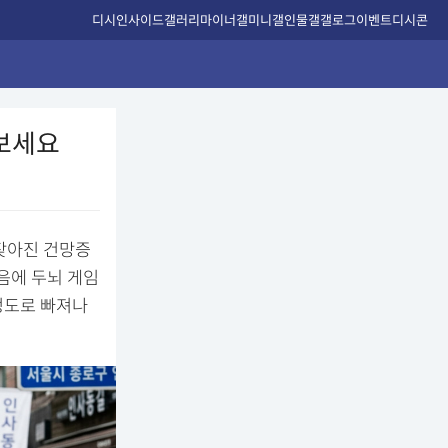
디시인사이드
갤러리
마이너갤
미니갤
인물갤
갤로그
이벤트
디시콘
해보세요
 잦아진 건망증
음에 두뇌 게임
정도로 빠져나