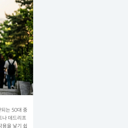
되는 50대 중
트나 데드리프
작용을 낳기 쉽