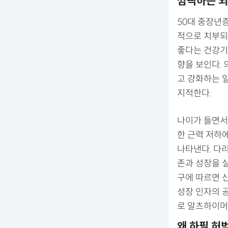
깜빡하는 뇌
50대 중장년
적으로 치부되
좋다는 건강기
향을 보인다.
고 강화하는 
지적한다.
나이가 들면서
한 근력 저하
나타낸다. 다
존과 성장을 
구에 따르면 
성장 인자의 
로 알츠하이머
왜 하필 허