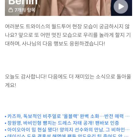
여러분도 트와이스의 월드투어 현장 모습이 궁금하시지 않
나요? 앞으로 또 어떤 멋진 모습으로 우리를 놀라게 할지 기
대하며, 사나님의 다음 행보도 응원하겠습니다!
오늘도 감사합니다! 다음에도 더 재미있는 소식으로 돌아올
게요!
카즈하, 독보적인 비주얼로 '올블랙' 완벽 소화…반전 매력 공
개!
장원영, 바비인형 뺨치는 드레스 자태 공개! 팬바보 인증
아이오아이 밈 현실 됐다! 양의지 선수와의 만남, 그 비하인드
스토리
데이식스 도운 결혼설 해명에 팬들 안도우리 팀 죽어도 안 없