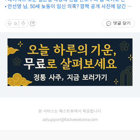
안선영 님, 50세 늦둥이 임신 의혹? 깜짝 공개 사진에 담긴 반
어진다
전 스토리!
댓글 닫기
0
본 서비스는 패스트뷰에서 제공합니다.
adsupport@fastviewkorea.com