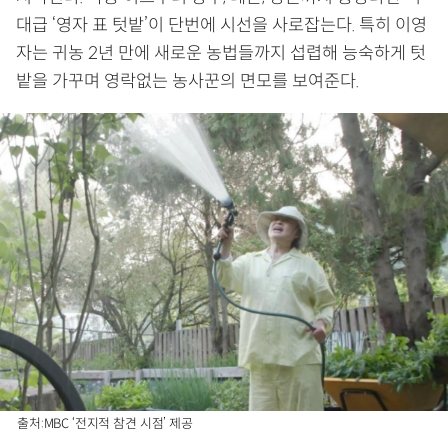
대급 ‘영자 표 텃밭’이 단번에 시선을 사로잡는다. 특히 이영
자는 귀농 2년 만에 새로운 농법들까지 섭렵해 능숙하게 텃
밭을 가꾸며 영락없는 농사꾼의 면모를 보여준다.
출처:MBC ‘전지적 참견 시점’ 제공