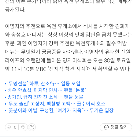
신의 아픈 손가락이라 밝힌 옥천 휴게소의 필수 먹방 메뉴가
공개된다.
이영자의 추천으로 옥천 휴게소에서 식사를 시작한 김희재
와 송성호 매니저는 상상 이상의 맛에 감탄을 금치 못했다는
후문. 과연 이영자가 강력 추천한 옥천휴게소의 필수 먹방
메뉴는 무엇일지 궁금증을 자아낸다. 이영자의 유쾌한 전원
라이프와 오랜만에 돌아온 영자미식회는 오는 30일 토요일
밤 11시 10분 MBC ‘전지적 참견 시점’에서 확인할 수 있다.
‘무명전설’ 하루, 산소行… 일동 오열
배우 안효섭, 마지막 인사… 팬들 ‘눈물’
송가인, 급히 전해진 소식… 팬들 눈물
‘무도 출신’ 고상지, 백혈병 고백… 골수이식 호소
‘꽃분이와 이별’ 구성환, “여기가 지옥”… 무거운 입장
댓글 닫기
0