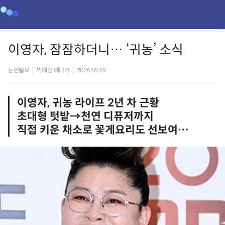
이영자, 잠잠하더니… ‘귀농’ 소식
논현일보
|
박예정 에디터
|
2026.05.29
이영자, 귀농 라이프 2년 차 근황
초대형 텃밭→천연 디퓨저까지
직접 키운 채소로 꽃게요리도 선보여…