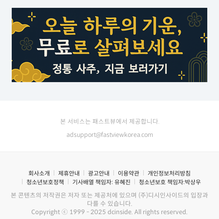
본 서비스는 패스트뷰에서 제공합니다.
adsupport@fastviewkorea.com
회사소개
제휴안내
광고안내
이용약관
개인정보처리방침
청소년보호정책
기사배열 책임자:
유혜진
청소년보호 책임자:
박상우
본 콘텐츠의 저작권은 저자 또는 제공처에 있으며 (주)디시인사이드의 입장과
다를 수 있습니다.
Copyright ⓒ 1999 - 2025 dcinside. All rights reserved.