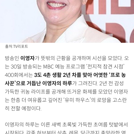
출처:TV리포트
방송인
이영자
가 뜻밖의 근황을 공개하며 시선을 모았다. 오
는 30일 방송되는 MBC 예능 프로그램 ‘전지적 참견 시점’
400회에서는
3도 4촌 생활 2년 차를 맞아 어엿한 ‘프로 농
사꾼’으로 거듭난 이영자의 하루
가 그려진다. 2년 전 감성
가득한 귀농 라이프를 공개해 뜨거운 화제를 모았던 이영자
는 한층 더 여유롭고 깊어진 ‘유미 하우스’의 로망을 고스란
히 전할 예정이다.
이영자의 하루는 이른 새벽 초록빛 가득한 초여름 텃밭에서
시작된다. 각종 허브부터 상추, 레몬, 당근까지 총망라한 역