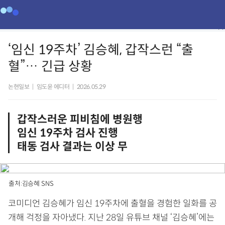
‘임신 19주차’ 김승혜, 갑작스런 “출
혈”… 긴급 상황
논현일보
|
임도윤 에디터
|
2026.05.29
갑작스러운 피비침에 병원행
임신 19주차 검사 진행
태동 검사 결과는 이상 무
출처:김승혜 SNS
코미디언 김승혜가 임신 19주차에 출혈을 경험한 일화를 공
개해 걱정을 자아냈다. 지난 28일 유튜브 채널 ‘김승혜’에는