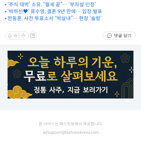
‘주식 대박’ 소유, “월세 끝”… ‘부자설 인정’
‘박하선♥’ 류수영, 결혼 9년 만에… 입장 발표
한동훈, 사전 투표소서 “박살내”… 현장 ‘술렁’
댓글 닫기
0
본 서비스는 패스트뷰에서 제공합니다.
adsupport@fastviewkorea.com