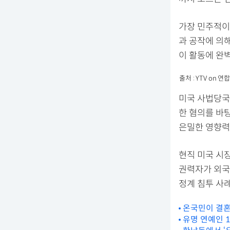
가장 민주적이
과 공작에 의
이 활동에 완
출처 : YTV on
미국 사법당국
한 혐의를 바
은밀한 영향력
현직 미국 시
권력자가 외국
정계 침투 사례
온국민이 결혼
유명 연예인 