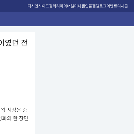
디시인사이드
갤러리
마이너갤
미니갤
인물갤
갤로그
이벤트
디시콘
이였던 전
왕 시장은 중
영화의 한 장면