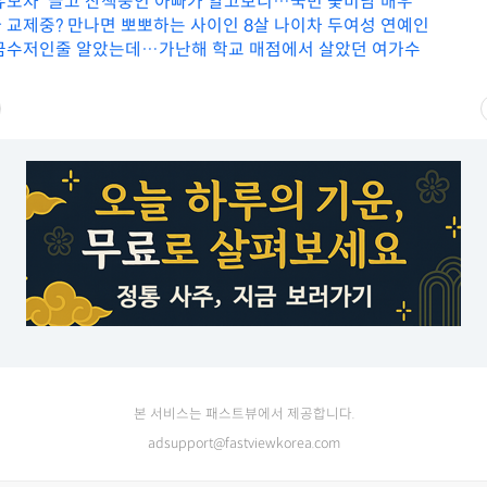
유모차’ 끌고 산책중인 아빠가 알고보니…국민 꽃미남 배우
 교제중? 만나면 뽀뽀하는 사이인 8살 나이차 두여성 연예인
금수저인줄 알았는데…가난해 학교 매점에서 살았던 여가수
본 서비스는 패스트뷰에서 제공합니다.
adsupport@fastviewkorea.com