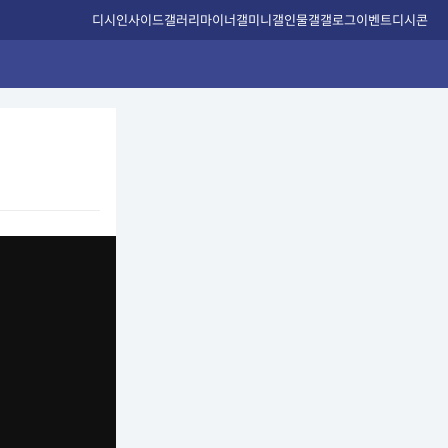
디시인사이드
갤러리
마이너갤
미니갤
인물갤
갤로그
이벤트
디시콘