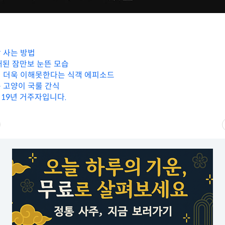
 사는 방법
개된 잠만보 눈뜬 모습
 더욱 이해못한다는 식객 에피소드
 고양이 국룰 간식
19년 거주자입니다.