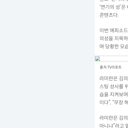
‘연기의 성’은
콘텐츠다.
이번 에피소드
의성을 지목하
며 당황한 모
출처:TV리포트
라미란은 김의
스팅 성사를 
습을 지켜보며 
이다”, “무
라미란은 김의
아니냐”라고 