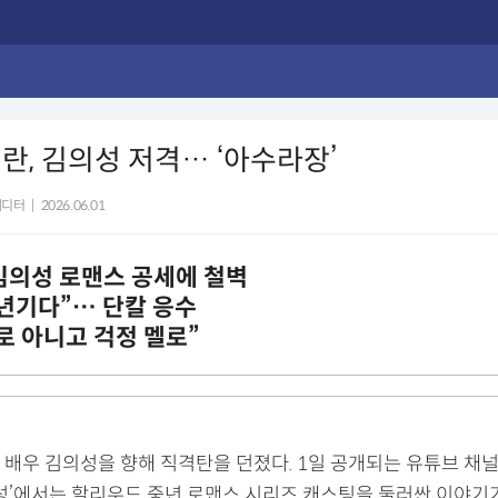
란, 김의성 저격… ‘아수라장’
에디터
|
2026.06.01
김의성 로맨스 공세에 철벽
년기다”… 단칼 응수
로 아니고 걱정 멜로”
배우 김의성을 향해 직격탄을 던졌다. 1일 공개되는 유튜브 채널 
 성’에서는 할리우드 중년 로맨스 시리즈 캐스팅을 둘러싼 이야기