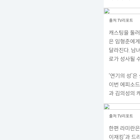
출처:TV리포트
캐스팅을 둘러
은 임형준에게
달라진다. 남
로가 성사될 수
‘연기의 성’
이번 에피소드
과 김의성의 캐
출처:TV리포트
한편 라미란은 2
이재킹’과 드라