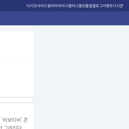
디시인사이드
갤러리
마이너갤
미니갤
인물갤
갤로그
이벤트
디시콘
‘비보티비’ 콘
가 그려진다.