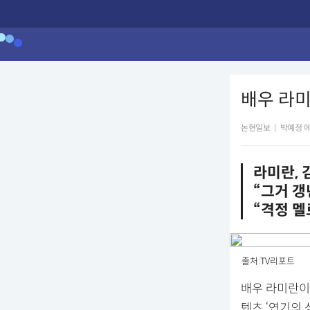
배우 라미
논현일보
|
박예정 
라미란, 
“그거 갱
“격정 멜
출처:TV리포트
배우 라미란이 
텐츠 ‘연기의