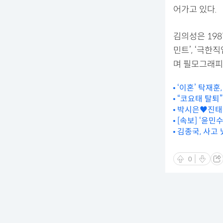
어가고 있다.
김의성은 1987
민트’, ‘극한직
며 필모그래피
‘이혼’ 탁재훈
“코요태 탈퇴”
박시은♥진태현
[속보] ‘윤민
김종국, 사고
0