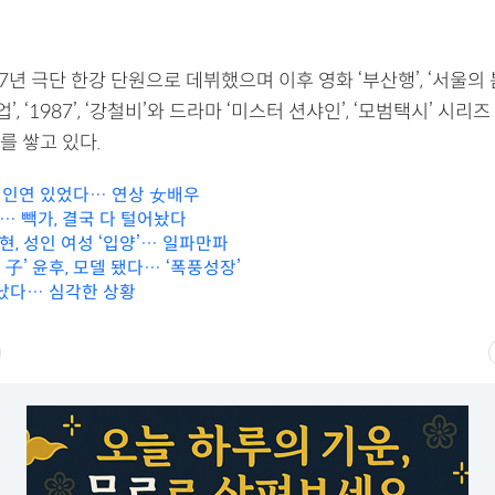
년 극단 한강 단원으로 데뷔했으며 이후 영화 ‘부산행’, ‘서울의 봄’,
업’, ‘1987’, ‘강철비’와 드라마 ‘미스터 션샤인’, ‘모범택시’ 시
를 쌓고 있다.
, 인연 있었다… 연상 女배우
… 빽가, 결국 다 털어놨다
, 성인 여성 ‘입양’… 일파만파
수 子’ 윤후, 모델 됐다… ‘폭풍성장’
 났다… 심각한 상황