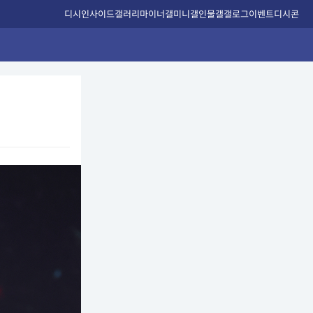
디시인사이드
갤러리
마이너갤
미니갤
인물갤
갤로그
이벤트
디시콘