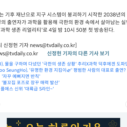
’는 기후 재난으로 지구 시스템이 붕괴하기 시작한 2038년의
명의 출연자가 과학을 활용해 극한의 환경 속에서 살아남는 
'과학 생존 리얼리티'로 4일 밤 10시 50분 첫 방송된다.
정헌 기자 news@tvdaily.co.kr]
s@tvdaily.co.kr
신정헌 기자의 다른 기사 보기
BIBI), 물을 구하며 다녔던 '극한의 생존 상황' 추리X과학 덕후에겐 도
Yoo SeungHo), '유명한 환경 지킴이🌿' 평범한 사람의 대표로 출연
의 인류' 제작발표회)
' ('최후의 인류' 제작발표회)
비 '자꾸 예뻐지면 반칙'
비 '볼꼬집 포즈로 장꾸 매력 발산'
리플에스 신위 '대륙급 S라인~'