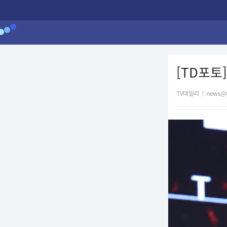
[TD포토
TV데일리
|
news@t