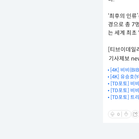
‘최후의 인류
경으로 총 7
는 세계 최초 
[티브이데일리 신
기사제보 new
[4K] 비비(
[4K] 유승호(
현장🔥('최후
이 재능이야~
[TD포토] 비
[TD포토] 비
[TD포토] 트
0