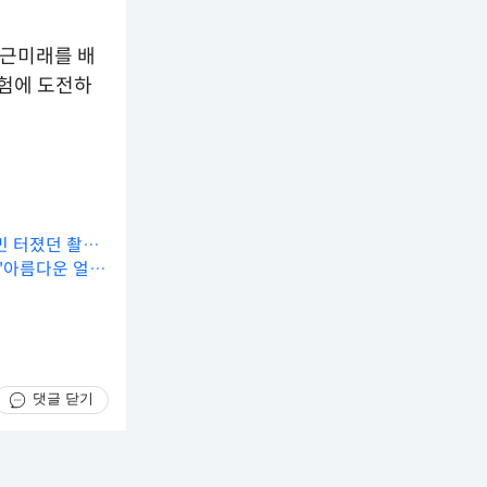
 근미래를 배
실험에 도전하
파민 터졌던 촬영
? '아름다운 얼굴
댓글 닫기