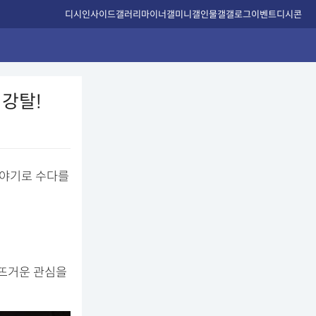
디시인사이드
갤러리
마이너갤
미니갤
인물갤
갤로그
이벤트
디시콘
 강탈!
이야기로 수다를
 뜨거운 관심을