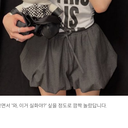
보면서 '와, 이거 실화야?' 싶을 정도로 깜짝 놀랐답니다.