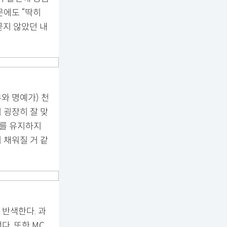
문에도 “딱히
묻지 않았던 내
와 명예가) 천
 굉장히 잘 맞
부를 유지하지
 채워질 거 같
 반색한다. 과
. 또한 MC