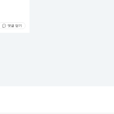
댓글 닫기