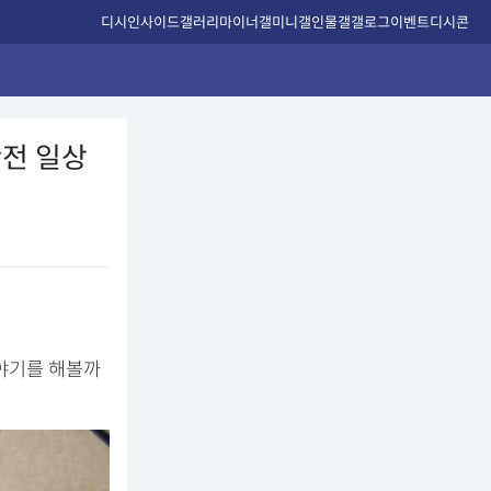
디시인사이드
갤러리
마이너갤
미니갤
인물갤
갤로그
이벤트
디시콘
반전 일상
이야기를 해볼까