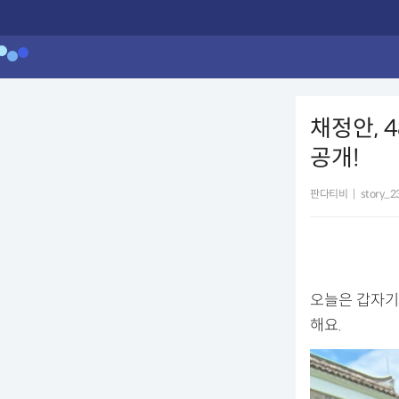
채정안, 
공개!
판다티비
|
story_2
오늘은 갑자기
해요.