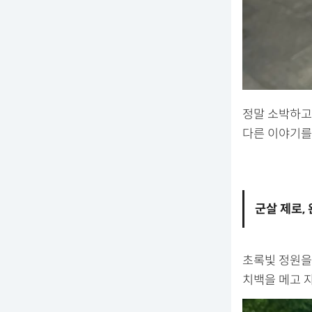
정말 소박하고
다른 이야기를
군살 제로,
초록빛 정원을
치백을 메고 