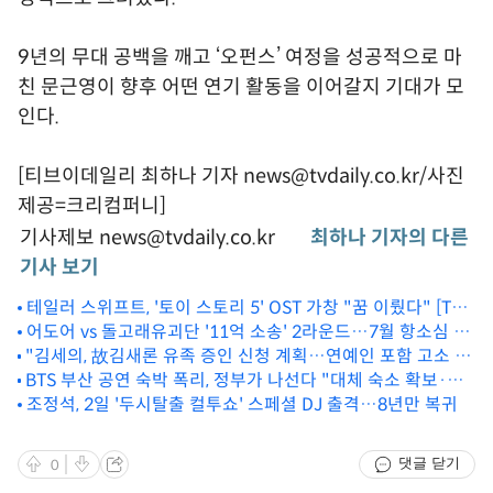
9년의 무대 공백을 깨고 ‘오펀스’ 여정을 성공적으로 마
친 문근영이 향후 어떤 연기 활동을 이어갈지 기대가 모
인다.
[티브이데일리 최하나 기자 news@tvdaily.co.kr/사진
제공=크리컴퍼니]
기사제보 news@tvdaily.co.kr
최하나 기자의 다른
기사 보기
테일러 스위프트, '토이 스토리 5' OST 가창 "꿈 이뤘다" [TD
할리우드]
어도어 vs 돌고래유괴단 '11억 소송' 2라운드…7월 항소심 시
"김세의, 故김새론 유족 증인 신청 계획…연예인 포함 고소 20
작
건 넘어" ('한판승부')
BTS 부산 공연 숙박 폭리, 정부가 나선다 "대체 숙소 확보·고
강도 단속" [이슈&톡]
조정석, 2일 '두시탈출 컬투쇼' 스페셜 DJ 출격…8년만 복귀
댓글 닫기
0