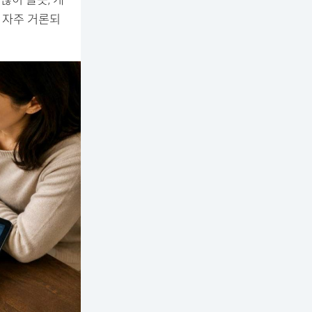
많이 들듯, 개
 자주 거론되