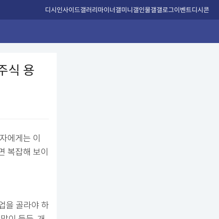
디시인사이드
갤러리
마이너갤
미니갤
인물갤
갤로그
이벤트
디시콘
주식 용
자자에게는 이
면 복잡해 보이
업을 골라야 하