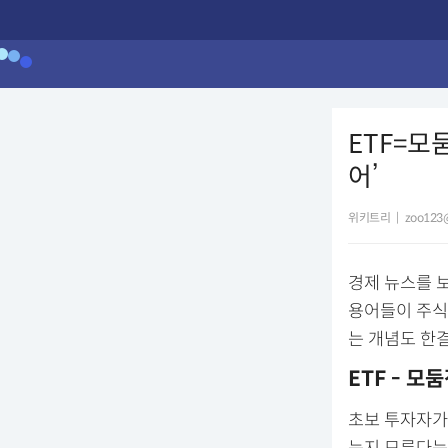
ETF=모
어’
위키트리
|
zoo123@
경제 뉴스를 
용어들이 주식
는 개념도 한결
ETF - 모
초보 투자자가