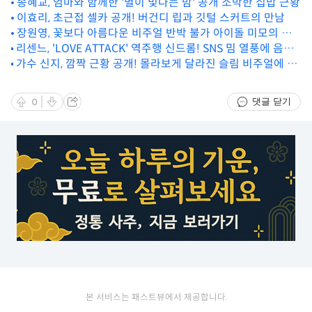
송혜교, 엄마와 함께한 '별이 빛나는 밤' 공개 소박한 집밥 근황
이효리, 초근접 셀카 공개! 버건디 립과 깃털 스커트의 만남
장원영, 꽃보다 아름다운 비주얼 반박 불가 아이돌 미모의 정
리센느, 'LOVE ATTACK' 역주행 신드롬! SNS 밈 열풍에 음원
수
가수 신지, 깜짝 근황 공개! 몰라보게 달라진 슬림 비주얼에 팬
차트까지 석권!
들 '걱정 반, 감탄 반'
댓글 닫기
0
본 서비스는 패스트뷰에서 제공합니다.