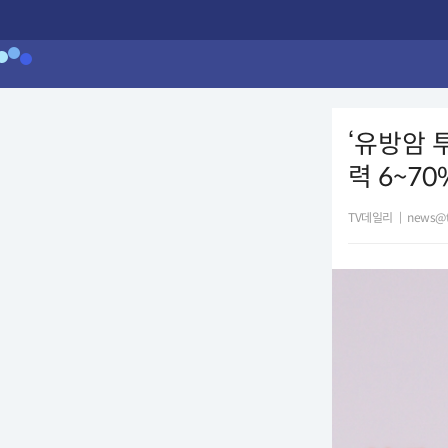
‘유방암 
력 6~70
TV데일리
|
news@t