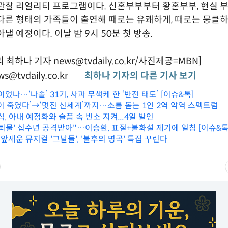
관찰 리얼리티 프로그램이다. 신혼부부부터 황혼부부, 현실 부
다른 형태의 가족들이 출연해 때로는 유쾌하게, 때로는 뭉클
낼 예정이다. 이날 밤 9시 50분 첫 방송.
최하나 기자 news@tvdaily.co.kr/사진제공=MBN]
s@tvdaily.co.kr
최하나 기자의 다른 기사 보기
이었나…‘나솔’ 31기, 사과 무색케 한 ‘반전 태도’ [이슈&톡]
신이 죽였다’→‘멋진 신세계’까지…소름 돋는 1인 2역 악역 스펙트럼
석, 아내 예정화와 슬픔 속 빈소 지켜...4일 발인
 '퇴물' 십수년 공격받아"…이승환, 표절+불화설 제기에 일침 [이슈&톡
 앞세운 뮤지컬 '그날들', '불후의 명곡' 특집 꾸린다