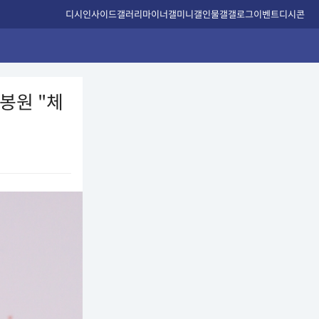
디시인사이드
갤러리
마이너갤
미니갤
인물갤
갤로그
이벤트
디시콘
이봉원 "체