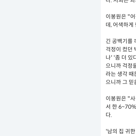
다. 저희는 
이봉원은 "어
데, 어색하게
긴 공백기를 
걱정이 컸던 
나' '좀 더 
으니까 걱정을
라는 생각 때
으니까 그 믿
이봉원은 "사
서 한 6~7
다.
'남의 집 귀