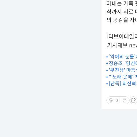
아내는 가족 
식까지 서로 
의 공감을 자아
[티브이데일리 
기사제보 new
‘악어의 눈물’
장승조, ‘당
'부친상' 마동
"'노래 못해'
[단독] 최진혁
0