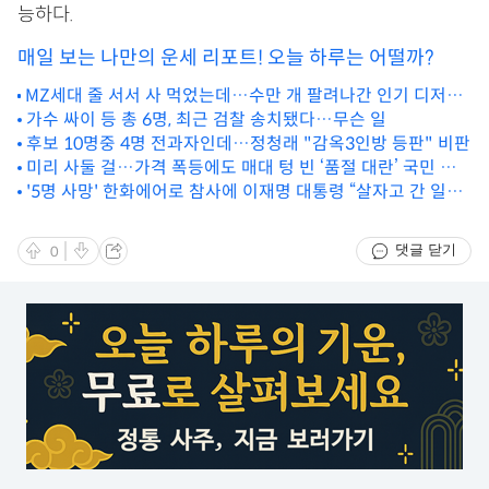
능하다.
매일 보는 나만의 운세 리포트! 오늘 하루는 어떨까?
MZ세대 줄 서서 사 먹었는데…수만 개 팔려나간 인기 디저트
의 '충격적 진실'
가수 싸이 등 총 6명, 최근 검찰 송치됐다…무슨 일
후보 10명중 4명 전과자인데…정청래 "감옥3인방 등판" 비판
미리 사둘 걸…가격 폭등에도 매대 텅 빈 ‘품절 대란’ 국민 식
'5명 사망' 한화에어로 참사에 이재명 대통령 “살자고 간 일터
재료
가…”
댓글 닫기
0