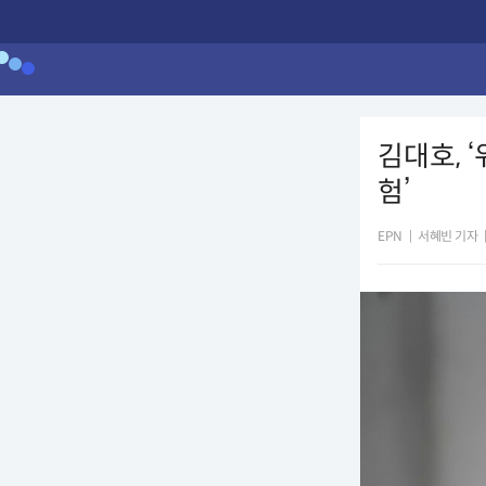
김대호, 
험’
EPN
|
서혜빈 기자