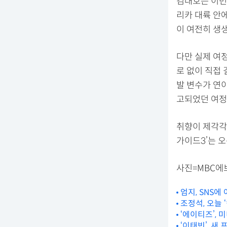
김대호는 이번
리카 대륙 안
이 여전히 생
다만 실제 여
로 없이 직접
발 변수가 연
고되었던 여정
취향이 제각각
가이드3’는 오
사진=MBC에
엄지, SNS에
조정석, 오늘 
‘에이티즈’, 
‘이태빈’, 새