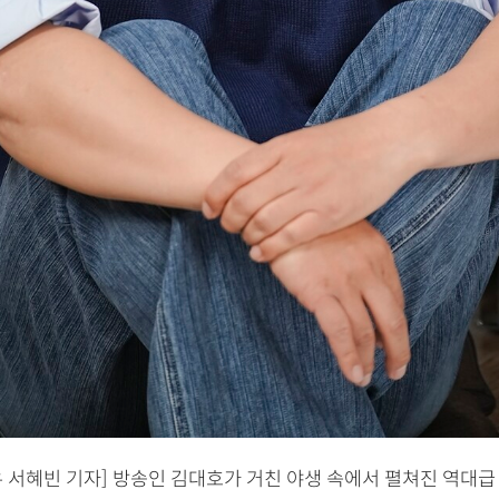
우 서혜빈 기자] 방송인 김대호가 거친 야생 속에서 펼쳐진 역대급