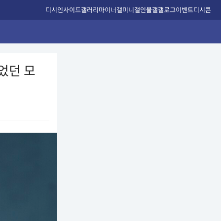
디시인사이드
갤러리
마이너갤
미니갤
인물갤
갤로그
이벤트
디시콘
들었던 모