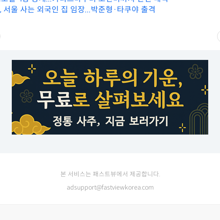
’, 서울 사는 외국인 집 임장...박준형·타쿠야 출격
본 서비스는 패스트뷰에서 제공합니다.
adsupport@fastviewkorea.com