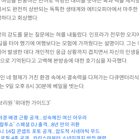
 여정을 관통하는 단어로 극명한 대비를 뜻하는 흑과 백을 제시했
에서도 완전히 상반되는 독특한 생태계와 에티오피아에서 마주한
생하다고 회상했다.
정의 강도를 묻는 질문에는 혀를 내둘렀다. 인프라가 전무한 오지
 길을 터야 했기에 여행보다는 모험에 가까웠다는 설명이다. 그는 
이어 발생한 데다 개인적인 응급 상황까지 겹치면서 자신의 인생
으로 기억된다고 고백해 본방송에 대한 호기심을 자극했다.
인 네 형제가 거친 환경 속에서 결속력을 다져가는 다큐멘터리식
는 9일 오후 8시 30분에 베일을 벗는다.
브리원 ‘위대한 가이드3’
 야경 배경 근황 공개...성숙해진 여신 아우라
‘컬투쇼’ 스페셜 DJ 출격...8년 만의 귀환
미니 14집 콘셉트 포토 공개...압도적 시네마틱 무드
 프로필 4종 공개...카리스마부터 소년미까지 반전 매력