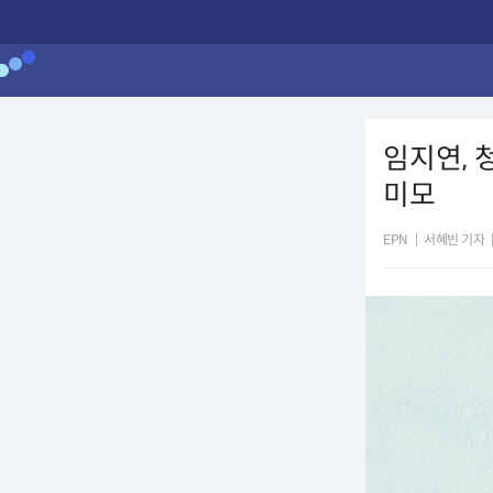
임지연, 
미모
EPN
|
서혜빈 기자