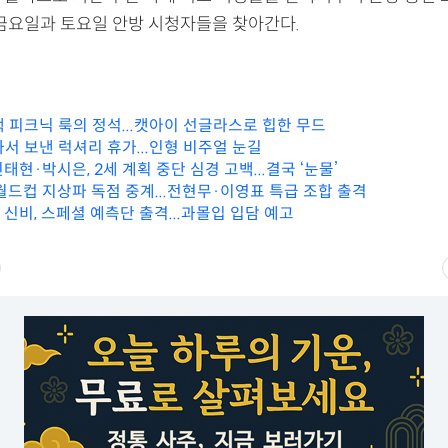
 금요일과 토요일 안방 시청자들을 찾아간다.
랙 피크닉 룩의 정석...캣아이 선글라스로 힙한 무드
서 보낸 럭셔리 휴가...인형 비주얼 눈길
진태현·박시은, 2세 계획 중단 심경 고백...결국 ‘눈물’
 월드컵 지상파 독점 중계...전현무·이영표 특급 조합 출격
 신비, 스페셜 예측단 출격...과몰입 입담 예고