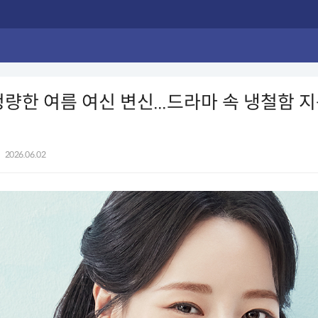
청량한 여름 여신 변신...드라마 속 냉철함 
|
2026.06.02