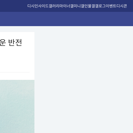
디시인사이드
갤러리
마이너갤
미니갤
인물갤
갤로그
이벤트
디시콘
지운 반전