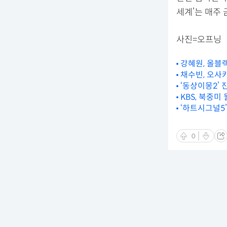
세계’는 매주
사진=오프닝
강혜원, 올블
채수빈, 오사카
‘동상이몽2’ 
KBS, 북중미
‘하트시그널5’
0