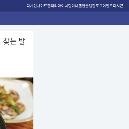
디시인사이드
갤러리
마이너갤
미니갤
인물갤
갤로그
이벤트
디시콘
 찾는 발