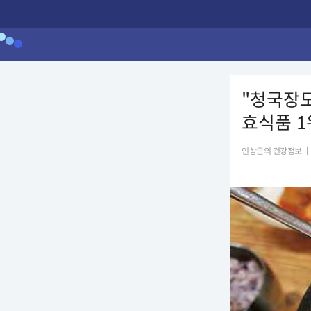
"청국장도
효식품 1
인삼군의 건강정보
|