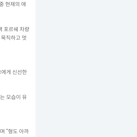
 중 현재의 애
색 포르쉐 차량
 묵직하고 멋
그에게 신선한
는 모습이 유
며 “형도 아까