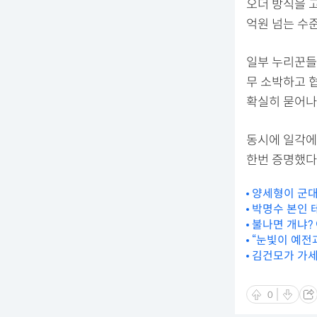
오더 방식을 
억원 넘는 수
일부 누리꾼들
무 소박하고 
확실히 묻어나
동시에 일각에
한번 증명했다
양세형이 군대
박명수 본인 
불나면 개냐?
“눈빛이 예전
김건모가 가세
0