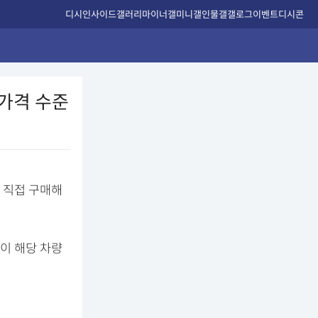
디시인사이드
갤러리
마이너갤
미니갤
인물갤
갤로그
이벤트
디시콘
 가격 수준
 직접 구매해
이 해당 차량