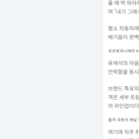
올 때 딱 와
며 “내가 그
평소 자동차에
배기음이 완벽
포르쉐 파나메라 4(P
유재석의 마음
안락함을 동시
브랜드 특유의
격은 세부 트림
의 라인업이다
출처: 유튜브 채널 ‘
여기에 차주 