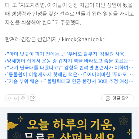
다. 또 “지도자라면, 아이들이 당장 지금이 아닌 성인이 됐을
때 경쟁력과 인성을 갖춘 선수로 만들기 위해 열정을 가지고
자신을 희생해야 한다”고 주문했다.
한겨레 김창금 선임기자 / kimck@hani.co.kr
"아마 벚꽃이 피기 전에는..." '푸바오 할부지' 강철원 사육사의
대답에 이별이 더욱 빠르게 다가오고 있음이 느껴진다
양세형이 집에서 운동 중 갑자기 벽을 바라보고 숨을 고르는
이유: 과거에 겪었던 이 증상을 이겨내기 위해서다
"내가 단국대를 나왔다고?" 강형욱 반려견 훈련사가 이화여대
“동물원이 이렇게까지 핫해진 적은…!” 어마어마한 ‘푸바오 효
가고 싶은 이유: 이 교수가 있기 때문이다
과’로 강철원 사육사와 전 직원이 받게된 건 내가 다 뿌듯하다
“가슴 부위 훼손…” 올림픽대교 인근 한강서 30대 추정 여성의
시신이 발견됐고, 경찰은 타살 가능성을 염두에 두고 있다
댓글 닫기
0