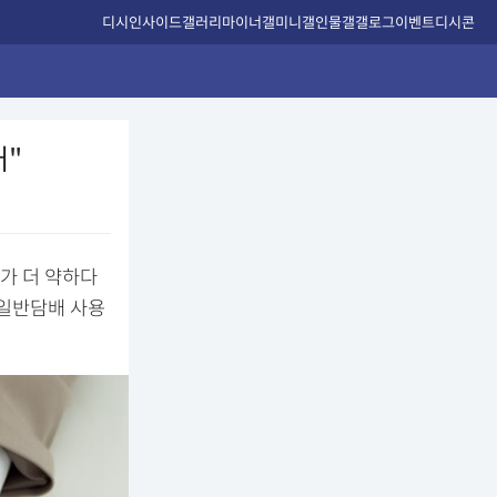
디시인사이드
갤러리
마이너갤
미니갤
인물갤
갤로그
이벤트
디시콘
배"
가 더 약하다
 일반담배 사용