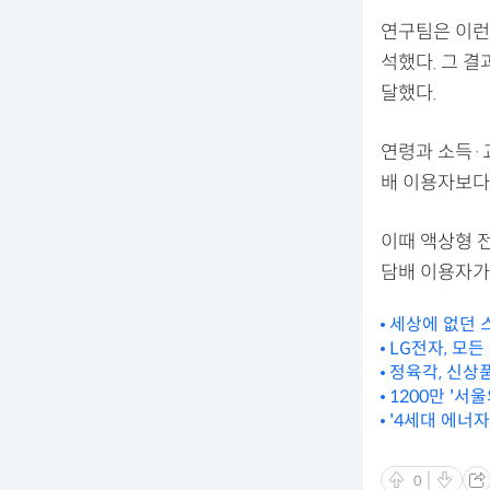
연구팀은 이런
석했다. 그 
달했다.
연령과 소득·
배 이용자보다
이때 액상형 
담배 이용자가 
세상에 없던 스
LG전자, 모든
정육각, 신상품
1200만 '서
'4세대 에너
0