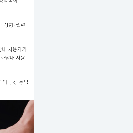
가정의학회
, 액상형·궐련
반담배 사용자가
 전자담배 사용
자의 긍정 응답