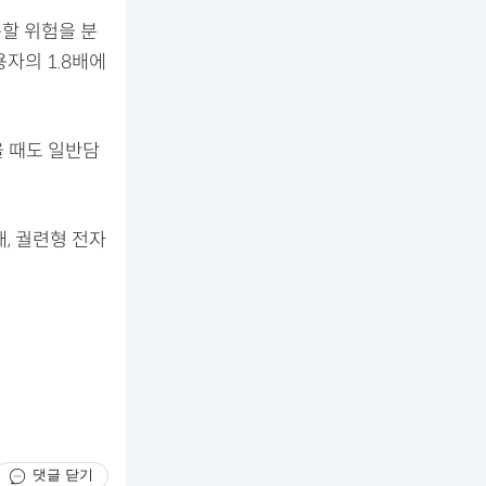
속할 위험을 분
자의 1.8배에
을 때도 일반담
, 궐련형 전자
댓글 닫기