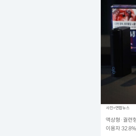
사진=연합뉴스
액상형·궐련형
이용자 32.8