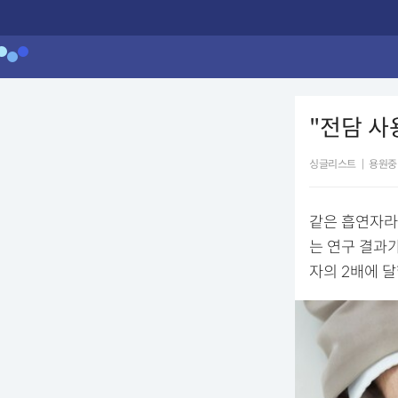
"전담 사
싱글리스트
|
용원중
같은 흡연자라
는 연구 결과
자의 2배에 달