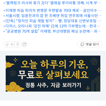
'블랙핑크 리사와 휴가 갔다' 열애설 루이비통 넷째, 시계 부문
CEO로 승진
이재명 피습 피의자 변명문 우편발송 70대 체포…살인미수 방
조 혐의(종합)
서울시향, 임윤찬과의 얍 판 츠베덴 취임 연주회에 서울시민
[단독] "정치인 피습 재발 방지"…警, 정당대표 신변보호팀 인
100명 초청
다저스, 오타니와 '강진 피해' 日에 13억 기부했는데…한국은
력풀 만든다
분통 터질 일, 왜?
“공공병원 70개 설립” 이재명, 부산대병원 패싱 논란에…과거
발언 재조명
댓글 닫기
0