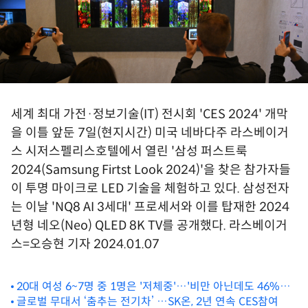
세계 최대 가전·정보기술(IT) 전시회 'CES 2024' 개막
을 이틀 앞둔 7일(현지시간) 미국 네바다주 라스베이거
스 시저스펠리스호텔에서 열린 '삼성 퍼스트룩
2024(Samsung Firtst Look 2024)'을 찾은 참가자들
이 투명 마이크로 LED 기술을 체험하고 있다. 삼성전자
는 이날 'NQ8 AI 3세대' 프로세서와 이를 탑재한 2024
년형 네오(Neo) QLED 8K TV를 공개했다. 라스베이거
스=오승현 기자 2024.01.07
20대 여성 6~7명 중 1명은 '저체중'…'비만 아닌데도 46%는
다이어트'
글로벌 무대서 ‘춤추는 전기차’ …SK온, 2년 연속 CES참여