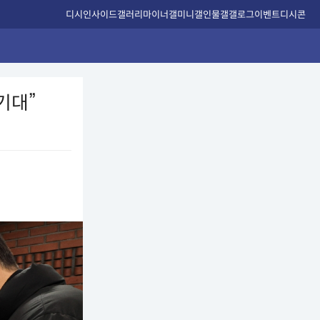
디시인사이드
갤러리
마이너갤
미니갤
인물갤
갤로그
이벤트
디시콘
기대”