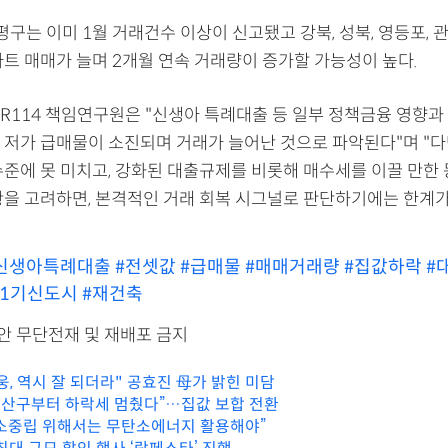
은평구는 이미 1월 거래건수 이상이 신고됐고 강북, 성북, 영등포, 관
파트 매매가 늘며 2개월 연속 거래량이 증가할 가능성이 높다.
R114 책임연구원은 "신생아 특례대출 등 일부 정책금융 영향과
 저가 급매물이 소진되며 거래가 늘어난 것으로 파악된다"며 "
수준에 못 미치고, 강화된 대출규제를 비롯해 매수세를 이끌 만한 
황을 고려하면, 본격적인 거래 회복 시그널로 판단하기에는 한계가
신생아특례대출
#전셋값
#급매물
#매매거래량
#집값하락
#
#1기신도시
#재건축
리안 무단전재 및 재배포 금지
, 역시 잘 되더라" 공효진 母가 밝힌 미담
용산구부터 하락세 멈췄다”…집값 보합 전환
소중립 위해서는 무탄소에너지 활용해야”