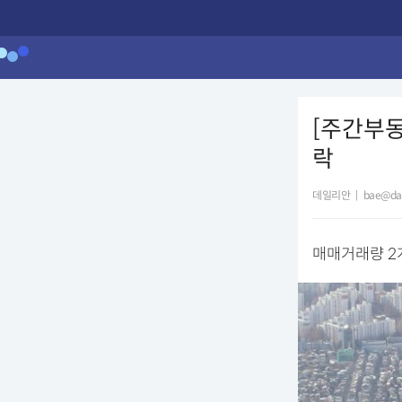
[주간부동
락
데일리안
|
bae@dai
매매거래량 2개