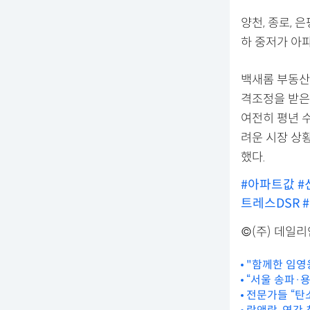
양천, 종로, 
하 중저가 아
백새롬 부동산
격조정을 받은
여전히 평년 
려운 시장 상
했다.
#아파트값
#
트레스DSR
©(주) 데일
"함께한 임영웅
“서울 송파·
전문가들 “탄