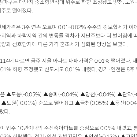
, 송파구는 대단지 중소형면적대 위주로 하향 조정됐고 양천, 노원
위주로 떨어졌다.
세가격은 3주 연속 오르며 0.01~0.02% 수준의 강보합세가 이
승지역과 하락지역 간의 변동률 격차가 지난주보다 더 벌어짐에 
물량과 선호단지에 따른 가격 혼조세가 심화된 양상을 보였다.
114에 따르면 금주 서울 아파트 매매가격은 0.01% 떨어졌다. 
.01% 하향 조정됐고 신도시도 0.01% 내렸다. 경기·인천은 8주
▲도봉(-0.05%) ▲송파(-0.04%) ▲양천(-0.04%) ▲관악(-
) ▲노원(-0.01%) 순으로 떨어졌고 ▲금천(0.05%) ▲용산(0.0
올랐다.
이 입주 10년이내의 준신축아파트를 중심으로 0.05% 내렸고, 
.03% 하락했다. 경기·인천 개별지역은 ▲안성(-0.13%) ▲고양(-