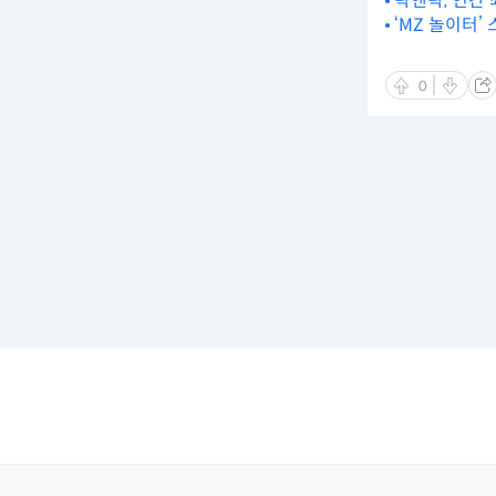
락앤락, 연간 
‘MZ 놀이터’
0