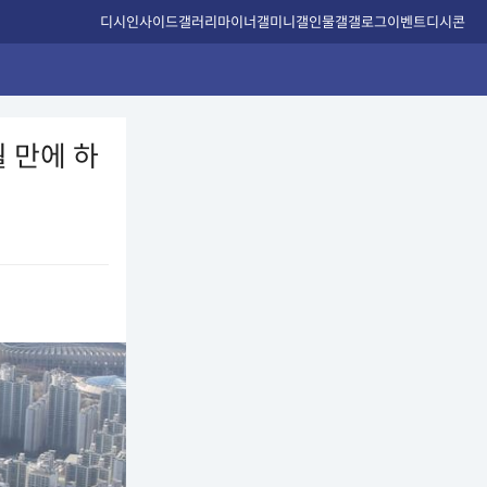
디시인사이드
갤러리
마이너갤
미니갤
인물갤
갤로그
이벤트
디시콘
 만에 하