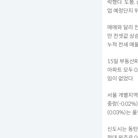
락했다. 도봉
업 예정단지 
매매와 달리 전
만 전셋값 상
누적 전세 매
15일 부동산R
아파트 모두 0
임이 없었다.
서울 개별지역은 
중랑(-0.02%
(0.03%)는 
신도시는 동탄
적대 위주로 0