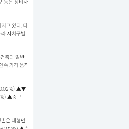
구 등은 정비사
어지고 있다. 다
따라 자치구별
재건축과 일반
 연속 가격 움직
0.02%) ▲▼
4%) ▲중구
평촌은 대형면
0.02%) ▲수