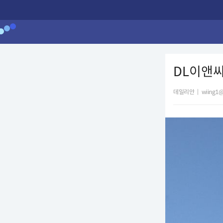
DL이앤씨
데일리안
|
wiing1@