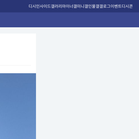
디시인사이드
갤러리
마이너갤
미니갤
인물갤
갤로그
이벤트
디시콘