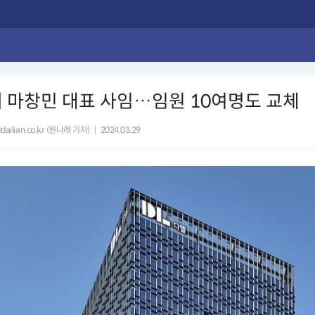
 마창민 대표 사임…임원 10여명도 교체
dailian.co.kr (원나래 기자)
|
2024.03.29