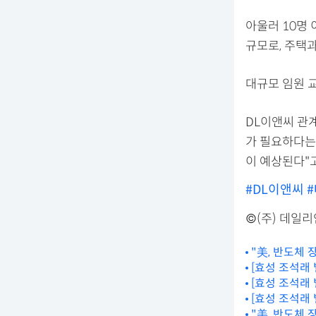
아울러 10명 
규모로, 주택
대규모 임원 
DL이앤씨 관
가 필요하다는
이 예상된다"고
#DL이앤씨
©(주) 데일
"美, 반도체
[효성 조석래
[효성 조석래
[효성 조석래
"美, 반도체