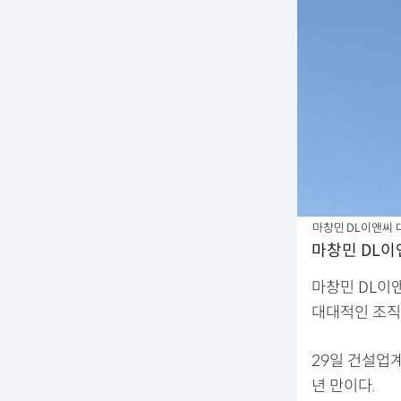
마창민 DL이앤씨
마창민 DL
마창민 DL이
대대적인 조직
29일 건설업계
년 만이다.