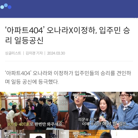
‘아파트404’ 오나라X이정하, 입주민 승
리 일등공신
싱글리스트
|
김미경 기자
|
2024.03.30
‘아파트404’ 오나라와 이정하가 입주민들의 승리를 견인하
며 일등 공신에 등극했다.