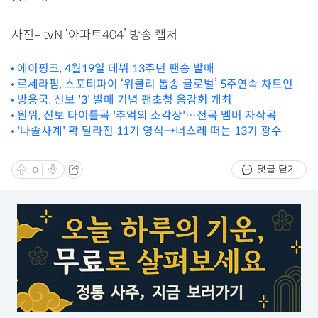
사진= tvN ‘아파트404’ 방송 캡처
에이핑크, 4월19일 데뷔 13주년 팬송 발매
르세라핌, 스포티파이 ‘위클리 톱송 글로벌’ 5주연속 차트인
방용국, 신보 '3' 발매 기념 팬초청 음감회 개최
원위, 신보 타이틀곡 '추억의 소각장'…전곡 멤버 자작곡
'나솔사계' 확 달라진 11기 영식→너스레 떠는 13기 광수
댓글 닫기
0