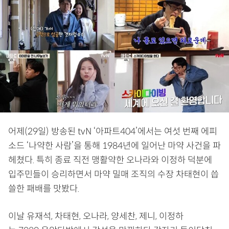
어제(29일) 방송된 tvN ‘아파트404’에서는 여섯 번째 에피
소드 ‘나약한 사람’을 통해 1984년에 일어난 마약 사건을 파
헤쳤다. 특히 종료 직전 맹활약한 오나라와 이정하 덕분에
입주민들이 승리하면서 마약 밀매 조직의 수장 차태현이 씁
쓸한 패배를 맛봤다.
이날 유재석, 차태현, 오나라, 양세찬, 제니, 이정하