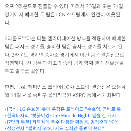
오프 2라운드로 진출할 수 있다. 따라서 30일과 오는 31일
경기에서 패배한 두 팀은 LCK 스프링에서 완전히 아웃된
다.
2라운드부터는 더블 엘리미네이션 방식을 적용하여 패배한
팀은 패자조 경기를, 승리한 팀은 승자조 경기를 치르게 된
다. 3라운드 경기인 승자조 경기에서 이긴 팀은 결승전으로
직행하며, 진 팀은 패자조의 승리 팀과 함께 결승 진출권을
두고 결투를 벌인다.
한편, 'LoL 챔피언스 코리아(LCK) 스프링' 결승전은 오는 4
월 14일 서울 송파구 올림픽공원 KSPO 돔에서 개최된다.
[공식] LG 손호영-롯데 우강훈 트레이드 "손호영, 곧바로 롯데
1군 합류"
한국마사회, '벚꽃야경-The Miracle Night' 열흘 간 개시
[7인의 부활] 죄책감에 복수 다짐한 황정음, 엄기준과 'K'에게
복수 다짐했다
삼성전자 "갤럭시 S23에서도 실시간 통번역 쓴다"