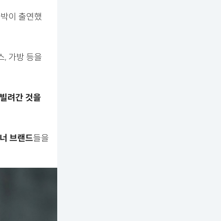
다라박이 출연했
, 가방 등을
빌려간 것을
너 브랜드
들을