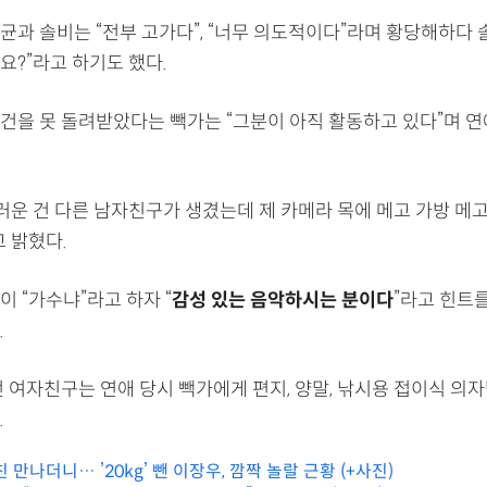
균과 솔비는 “전부 고가다”, “너무 의도적이다”라며 황당해하다 
까요?”라고 하기도 했다.
건을 못 돌려받았다는 빽가는 “그분이 아직 활동하고 있다”며 
러운 건 다른 남자친구가 생겼는데 제 카메라 목에 메고 가방 메고
 밝혔다.
 “가수냐”라고 하자 “
감성 있는 음악하시는 분이다
”라고 힌트
.
 여자친구는 연애 당시 빽가에게 편지, 양말, 낚시용 접이식 의자
 알려졌다.
친 만나더니… ’20kg’ 뺀 이장우, 깜짝 놀랄 근황 (+사진)