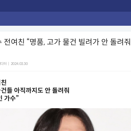
수 전여친 “명품, 고가 물건 빌려가 안 돌려줘
에디터
|
2024.03.30
여친
물건들 아직까지도 안 돌려줘
 가수”