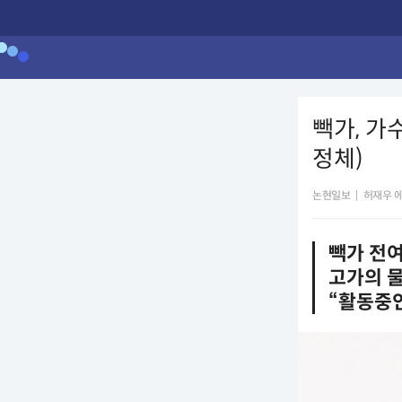
빽가, 가
정체)
논현일보
|
허재우 
빽가 전
고가의 
“활동중인