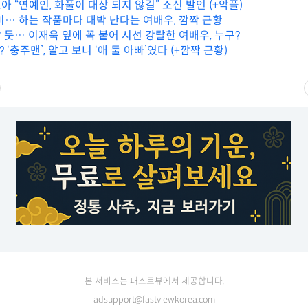
 보아 “연예인, 화풀이 대상 되지 않길” 소신 발언 (+악플)
… 하는 작품마다 대박 난다는 여배우, 깜짝 근황
 듯… 이재욱 옆에 꼭 붙어 시선 강탈한 여배우, 누구?
‘충주맨’, 알고 보니 ‘애 둘 아빠’였다 (+깜짝 근황)
본 서비스는 패스트뷰에서 제공합니다.
adsupport@fastviewkorea.com