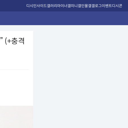
디시인사이드
갤러리
마이너갤
미니갤
인물갤
갤로그
이벤트
디시콘
” (+충격