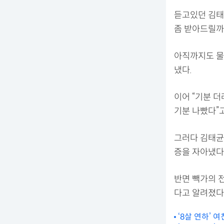
듣고있던 김태
좀 받아드릴
아직까지도 물
냈다.
이어 “기분 더
기분 나빴다”고
그러다 김태균이
증을 자아냈다
반면 빽가의 전
다고
‘8살 연하’ 여