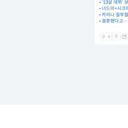
’13살 데뷔’
너드미+시크미
카리나 질투할
결혼했다고…? 
0