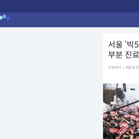
서울 ‘빅
부분 진
이투데이
|
배준호 (ba