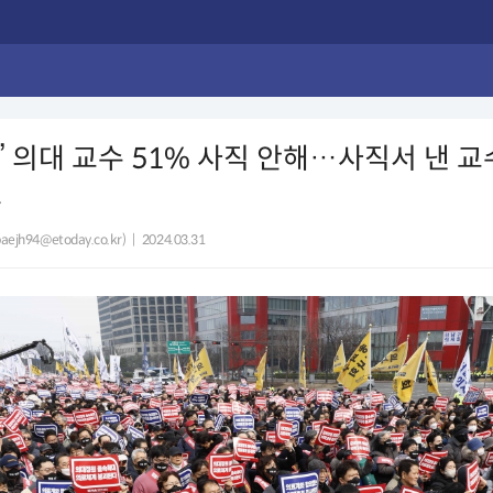
5’ 의대 교수 51% 사직 안해…사직서 낸 
료
ejh94@etoday.co.kr)
|
2024.03.31