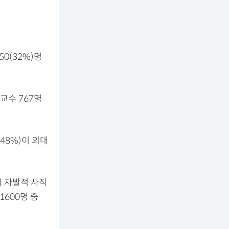
0(32%)명
교수 767명
48%)이 의대
이 자발적 사직
600명 중