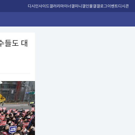
디시인사이드
갤러리
마이너갤
미니갤
인물갤
갤로그
이벤트
디시콘
교수들도 대