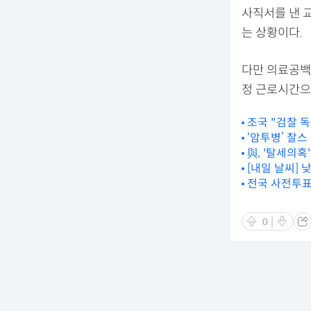
사직서를 낸 
는 상황이다.
다만 의료공백
정 근로시간으
조국 "검찰 
‘암투병’ 찰스
與, '탈세의혹
[내일 날씨] 
전국 사전투표
0