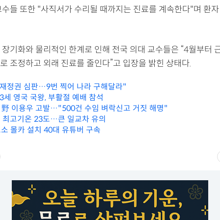
교수들 또한 "사직서가 수리될 때까지는 진료를 계속한다"며 환자
 장기화와 물리적인 한계로 인해 전국 의대 교수들은 “4월부터 
로 조정하고 외래 진료를 줄인다”고 입장을 밝힌 상태다.
독재정권 심판…9번 찍어 나라 구해달라"
 3세 영국 국왕, 부활절 예배 참석
' 野 이용우 고발…"500건 수임 벼락신고 거짓 해명"
낮 최고기온 23도…큰 일교차 유의
소 몰카 설치 40대 유튜버 구속