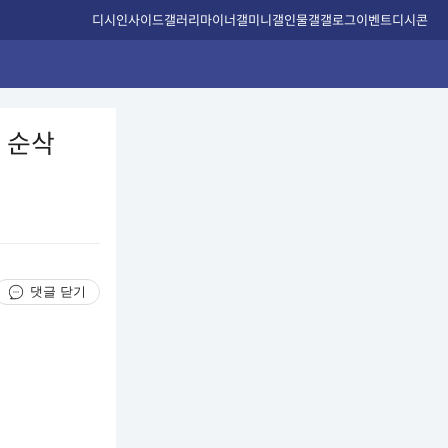
디시인사이드
갤러리
마이너갤
미니갤
인물갤
갤로그
이벤트
디시콘
냥 순삭
댓글 닫기