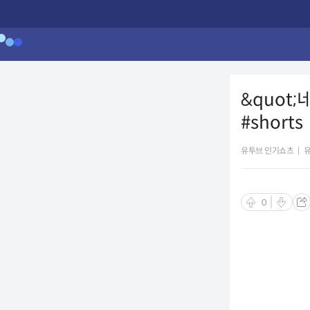
&quot
#shorts
유투브 인기쇼츠
|
0